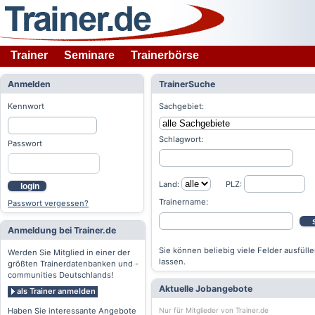
Trainer
Seminare
Trainerbörse
Anmelden
TrainerSuche
Kennwort
Sachgebiet:
Schlagwort:
Passwort
Land:
PLZ:
login
Trainername:
Passwort vergessen?
Anmeldung bei Trainer.de
Sie können beliebig viele Felder ausfülle
Werden Sie Mitglied in einer der
lassen.
größten Trainerdatenbanken und -
communities Deutschlands!
Aktuelle Jobangebote
als Trainer anmelden
Nur für Mitglieder von Trainer.de
Haben Sie interessante Angebote