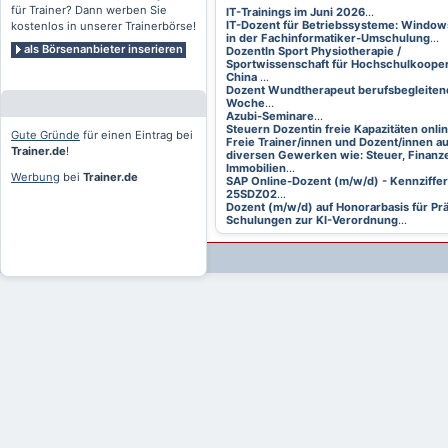
für Trainer? Dann werben Sie
IT-Trainings im Juni 2026
...
IT-Dozent für Betriebssysteme: Window
kostenlos in unserer Trainerbörse!
in der Fachinformatiker-Umschulung
...
als Börsenanbieter inserieren
DozentIn Sport Physiotherapie /
Sportwissenschaft für Hochschulkooper
China
...
Dozent Wundtherapeut berufsbegleitend
Woche
...
Azubi-Seminare
...
Steuern Dozentin freie Kapazitäten onli
Gute Gründe
für einen Eintrag bei
Freie Trainer/innen und Dozent/innen a
Trainer.de
!
diversen Gewerken wie: Steuer, Finanze
Immobilien
...
Werbung
bei
Trainer.de
SAP Online-Dozent (m/w/d) - Kennziffer
25SDZ02
...
Dozent (m/w/d) auf Honorarbasis für Pr
Schulungen zur KI-Verordnung
...