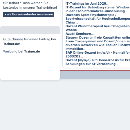
für Trainer? Dann werben Sie
IT-Trainings im Juni 2026
...
IT-Dozent für Betriebssysteme: Window
kostenlos in unserer Trainerbörse!
in der Fachinformatiker-Umschulung
...
als Börsenanbieter inserieren
DozentIn Sport Physiotherapie /
Sportwissenschaft für Hochschulkooper
China
...
Dozent Wundtherapeut berufsbegleitend
Woche
...
Azubi-Seminare
...
Steuern Dozentin freie Kapazitäten onli
Gute Gründe
für einen Eintrag bei
Freie Trainer/innen und Dozent/innen a
Trainer.de
!
diversen Gewerken wie: Steuer, Finanze
Immobilien
...
Werbung
bei
Trainer.de
SAP Online-Dozent (m/w/d) - Kennziffer
25SDZ02
...
Dozent (m/w/d) auf Honorarbasis für Pr
Schulungen zur KI-Verordnung
...