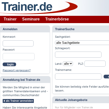
Trainer
Seminare
Trainerbörse
Anmelden
TrainerSuche
Kennwort
Sachgebiet:
Schlagwort:
Passwort
Land:
PLZ:
login
Trainername:
Passwort vergessen?
Anmeldung bei Trainer.de
Sie können beliebig viele Felder ausfülle
Werden Sie Mitglied in einer der
lassen.
größten Trainerdatenbanken und -
communities Deutschlands!
Aktuelle Jobangebote
als Trainer anmelden
Nur für Mitglieder von Trainer.de
Haben Sie interessante Angebote