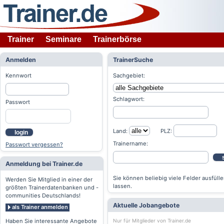
Trainer
Seminare
Trainerbörse
Anmelden
TrainerSuche
Kennwort
Sachgebiet:
Schlagwort:
Passwort
Land:
PLZ:
login
Trainername:
Passwort vergessen?
Anmeldung bei Trainer.de
Sie können beliebig viele Felder ausfülle
Werden Sie Mitglied in einer der
lassen.
größten Trainerdatenbanken und -
communities Deutschlands!
Aktuelle Jobangebote
als Trainer anmelden
Nur für Mitglieder von Trainer.de
Haben Sie interessante Angebote