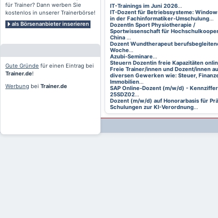
für Trainer? Dann werben Sie
IT-Trainings im Juni 2026
...
IT-Dozent für Betriebssysteme: Window
kostenlos in unserer Trainerbörse!
in der Fachinformatiker-Umschulung
...
als Börsenanbieter inserieren
DozentIn Sport Physiotherapie /
Sportwissenschaft für Hochschulkooper
China
...
Dozent Wundtherapeut berufsbegleitend
Woche
...
Azubi-Seminare
...
Steuern Dozentin freie Kapazitäten onli
Gute Gründe
für einen Eintrag bei
Freie Trainer/innen und Dozent/innen a
Trainer.de
!
diversen Gewerken wie: Steuer, Finanze
Immobilien
...
Werbung
bei
Trainer.de
SAP Online-Dozent (m/w/d) - Kennziffer
25SDZ02
...
Dozent (m/w/d) auf Honorarbasis für Pr
Schulungen zur KI-Verordnung
...