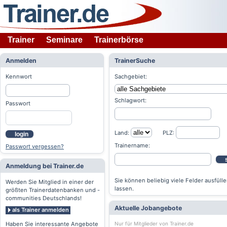
Trainer
Seminare
Trainerbörse
Anmelden
TrainerSuche
Kennwort
Sachgebiet:
Schlagwort:
Passwort
Land:
PLZ:
login
Trainername:
Passwort vergessen?
Anmeldung bei Trainer.de
Sie können beliebig viele Felder ausfülle
Werden Sie Mitglied in einer der
lassen.
größten Trainerdatenbanken und -
communities Deutschlands!
Aktuelle Jobangebote
als Trainer anmelden
Nur für Mitglieder von Trainer.de
Haben Sie interessante Angebote