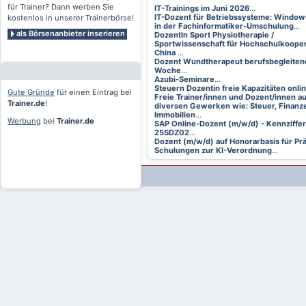
für Trainer? Dann werben Sie
IT-Trainings im Juni 2026
...
IT-Dozent für Betriebssysteme: Window
kostenlos in unserer Trainerbörse!
in der Fachinformatiker-Umschulung
...
als Börsenanbieter inserieren
DozentIn Sport Physiotherapie /
Sportwissenschaft für Hochschulkooper
China
...
Dozent Wundtherapeut berufsbegleitend
Woche
...
Azubi-Seminare
...
Steuern Dozentin freie Kapazitäten onli
Gute Gründe
für einen Eintrag bei
Freie Trainer/innen und Dozent/innen a
Trainer.de
!
diversen Gewerken wie: Steuer, Finanze
Immobilien
...
Werbung
bei
Trainer.de
SAP Online-Dozent (m/w/d) - Kennziffer
25SDZ02
...
Dozent (m/w/d) auf Honorarbasis für Pr
Schulungen zur KI-Verordnung
...