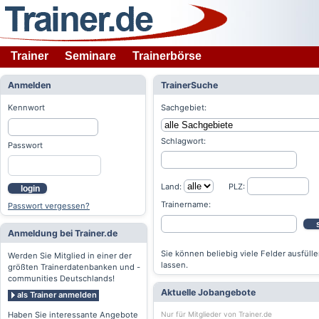
Trainer
Seminare
Trainerbörse
Anmelden
TrainerSuche
Kennwort
Sachgebiet:
Schlagwort:
Passwort
Land:
PLZ:
login
Trainername:
Passwort vergessen?
Anmeldung bei Trainer.de
Sie können beliebig viele Felder ausfülle
Werden Sie Mitglied in einer der
lassen.
größten Trainerdatenbanken und -
communities Deutschlands!
Aktuelle Jobangebote
als Trainer anmelden
Nur für Mitglieder von Trainer.de
Haben Sie interessante Angebote