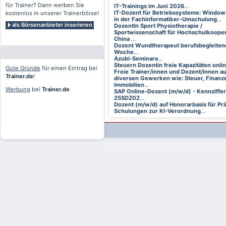
für Trainer? Dann werben Sie
IT-Trainings im Juni 2026
...
IT-Dozent für Betriebssysteme: Window
kostenlos in unserer Trainerbörse!
in der Fachinformatiker-Umschulung
...
als Börsenanbieter inserieren
DozentIn Sport Physiotherapie /
Sportwissenschaft für Hochschulkooper
China
...
Dozent Wundtherapeut berufsbegleitend
Woche
...
Azubi-Seminare
...
Steuern Dozentin freie Kapazitäten onli
Gute Gründe
für einen Eintrag bei
Freie Trainer/innen und Dozent/innen a
Trainer.de
!
diversen Gewerken wie: Steuer, Finanze
Immobilien
...
Werbung
bei
Trainer.de
SAP Online-Dozent (m/w/d) - Kennziffer
25SDZ02
...
Dozent (m/w/d) auf Honorarbasis für Pr
Schulungen zur KI-Verordnung
...