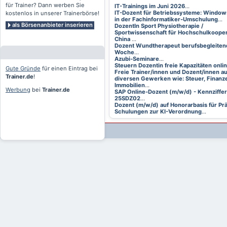
für Trainer? Dann werben Sie
IT-Trainings im Juni 2026
...
IT-Dozent für Betriebssysteme: Window
kostenlos in unserer Trainerbörse!
in der Fachinformatiker-Umschulung
...
als Börsenanbieter inserieren
DozentIn Sport Physiotherapie /
Sportwissenschaft für Hochschulkooper
China
...
Dozent Wundtherapeut berufsbegleitend
Woche
...
Azubi-Seminare
...
Steuern Dozentin freie Kapazitäten onli
Gute Gründe
für einen Eintrag bei
Freie Trainer/innen und Dozent/innen a
Trainer.de
!
diversen Gewerken wie: Steuer, Finanze
Immobilien
...
Werbung
bei
Trainer.de
SAP Online-Dozent (m/w/d) - Kennziffer
25SDZ02
...
Dozent (m/w/d) auf Honorarbasis für Pr
Schulungen zur KI-Verordnung
...