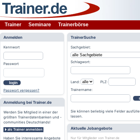
Trainer
Seminare
Trainerbörse
Anmelden
TrainerSuche
Kennwort
Sachgebiet:
Schlagwort:
Passwort
Land:
PLZ:
login
Trainername:
Passwort vergessen?
Anmeldung bei Trainer.de
Sie können beliebig viele Felder ausfülle
Werden Sie Mitglied in einer der
lassen.
größten Trainerdatenbanken und -
communities Deutschlands!
Aktuelle Jobangebote
als Trainer anmelden
Nur für Mitglieder von Trainer.de
Haben Sie interessante Angebote