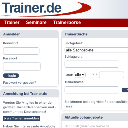
Trainer
Seminare
Trainerbörse
Anmelden
TrainerSuche
Kennwort
Sachgebiet:
Schlagwort:
Passwort
Land:
PLZ:
login
Trainername:
Passwort vergessen?
Anmeldung bei Trainer.de
Sie können beliebig viele Felder ausfülle
Werden Sie Mitglied in einer der
lassen.
größten Trainerdatenbanken und -
communities Deutschlands!
Aktuelle Jobangebote
als Trainer anmelden
Nur für Mitglieder von Trainer.de
Haben Sie interessante Angebote