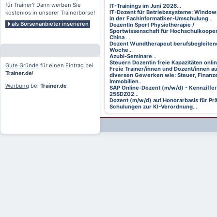
für Trainer? Dann werben Sie
IT-Trainings im Juni 2026
...
IT-Dozent für Betriebssysteme: Window
kostenlos in unserer Trainerbörse!
in der Fachinformatiker-Umschulung
...
als Börsenanbieter inserieren
DozentIn Sport Physiotherapie /
Sportwissenschaft für Hochschulkooper
China
...
Dozent Wundtherapeut berufsbegleitend
Woche
...
Azubi-Seminare
...
Steuern Dozentin freie Kapazitäten onli
Gute Gründe
für einen Eintrag bei
Freie Trainer/innen und Dozent/innen a
Trainer.de
!
diversen Gewerken wie: Steuer, Finanze
Immobilien
...
Werbung
bei
Trainer.de
SAP Online-Dozent (m/w/d) - Kennziffer
25SDZ02
...
Dozent (m/w/d) auf Honorarbasis für Pr
Schulungen zur KI-Verordnung
...