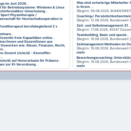
Was sind schwierige Mitarbeiter
ings im Juni 2026
...
in Ihrem
...
t für Betriebssysteme: Windows & Linux
[Beginn: 09.08.2026, BUNDESWEI
achinformatiker-Umschulung
...
 Sport Physiotherapie /
Coaching√ Persönlichkeitsentwi
senschaft für Hochschulkooperation in
[Beginn: 12.08.2026, Bundesweit
Zeit- und Selbstmanagement: Ef
...
undtherapeut berufsbegleitend 2 x
[Beginn: 17.08.2026, 40547 Düsse
eminare
...
Teambuilding, Basic und spezie
...
Dozentin freie Kapazitäten online
...
[Beginn: 19.08.2026, Bundesweit 
ainer/innen und Dozent/innen aus
Zeitmanagement Methoden im On
 Gewerken wie: Steuer, Finanzen, Recht,
[Beginn: 19.08.2026, Bundesweit 
en
...
mehr
ne-Dozent (m/w/d) - Kennziffer:
2
...
Bewerbungscoaching: Unterstütz
m/w/d) auf Honorarbasis für Präsenz-
[Beginn: 19.08.2026, Bundesweit 
en zur KI-Verordnung
...
mehr