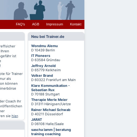
FAQ's
AGB
Impressum
Kontakt
Neu bei Trainer.de
Wondmu Alemu
reffsicher
D 10439 Berlin
 Ihren
IT Pioneers
gefähr ist
D 63584 Gründau
e
Jeffrey Arnold
!
D 65779 Kelkheim
te für Trainer
Volker Brand
nur als
D 60322 Frankfurt am Main
chon können
Klare Kommunikation -
ainerbörse
Sebastian Rux
D 70188 Stuttgart
Therapie Merle Meier
oder Coach Ihr
D 31311 Hänigsen/Uetze
eröffentlichen
Rainer Michael Schwab
ner
D 40211 Düsseldorf
ren sie
hier
.
JARAT
D 06108 Halle/Saale
sascha lamm | beratung
training coaching