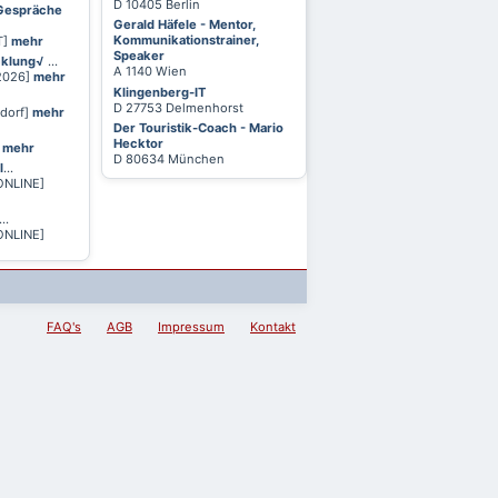
D 10405 Berlin
 Gespräche
Gerald Häfele - Mentor,
Kommunikationstrainer,
T]
mehr
Speaker
cklung√
...
A 1140 Wien
 2026]
mehr
Klingenberg-IT
D 27753 Delmenhorst
ldorf]
mehr
Der Touristik-Coach - Mario
Hecktor
]
mehr
D 80634 München
l
...
ONLINE]
...
ONLINE]
FAQ's
AGB
Impressum
Kontakt