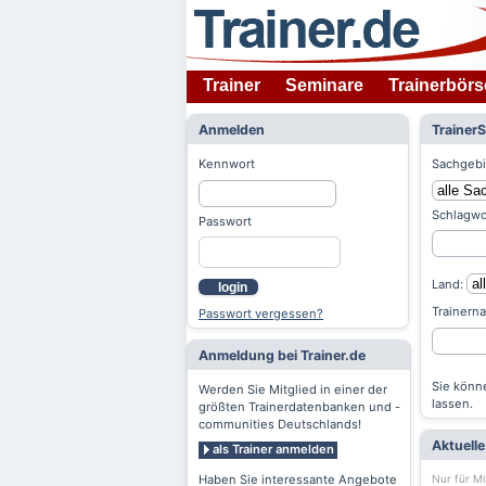
Trainer
Seminare
Trainerbörs
Anmelden
Trainer
Kennwort
Sachgebi
Schlagwo
Passwort
Land:
login
Trainern
Passwort vergessen?
Anmeldung bei Trainer.de
Sie könne
Werden Sie Mitglied in einer der
lassen.
größten Trainerdatenbanken und -
communities Deutschlands!
Aktuell
als Trainer anmelden
Nur für Mi
Haben Sie interessante Angebote