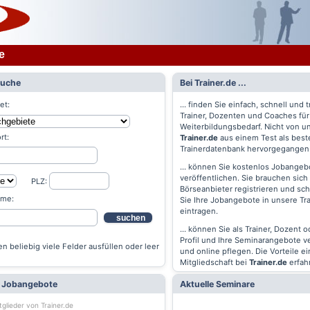
e
Suche
Bei Trainer.de ...
et:
... finden Sie einfach, schnell und t
Trainer, Dozenten und Coaches für
Weiterbildungsbedarf. Nicht von un
rt:
Trainer.de
aus einem Test als best
Trainerdatenbank hervorgegangen
... können Sie kostenlos Jobangebo
veröffentlichen. Sie brauchen sich 
PLZ:
Börseanbieter registrieren und s
ame:
Sie Ihre Jobangebote in unsere Tr
eintragen.
suchen
... können Sie als Trainer, Dozent 
Profil und Ihre Seminarangebote v
n beliebig viele Felder ausfüllen oder leer
und online pflegen. Die Vorteile ei
Mitgliedschaft bei
Trainer.de
erfah
e Jobangebote
Aktuelle Seminare
tglieder von Trainer.de