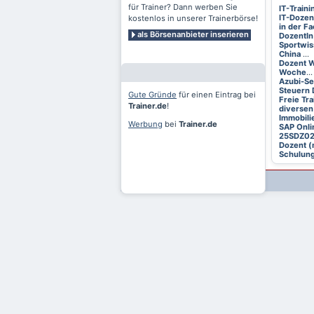
für Trainer? Dann werben Sie
IT-Train
IT-Dozen
kostenlos in unserer Trainerbörse!
in der F
als Börsenanbieter inserieren
DozentIn
Sportwis
China
...
Dozent W
Woche
...
Azubi-S
Steuern 
Gute Gründe
für einen Eintrag bei
Freie Tr
Trainer.de
!
diversen
Immobili
Werbung
bei
Trainer.de
SAP Onli
25SDZ0
Dozent (
Schulung