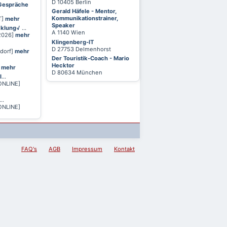
D 10405 Berlin
 Gespräche
Gerald Häfele - Mentor,
Kommunikationstrainer,
T]
mehr
Speaker
cklung√
...
A 1140 Wien
 2026]
mehr
Klingenberg-IT
D 27753 Delmenhorst
ldorf]
mehr
Der Touristik-Coach - Mario
Hecktor
]
mehr
D 80634 München
l
...
ONLINE]
...
ONLINE]
FAQ's
AGB
Impressum
Kontakt