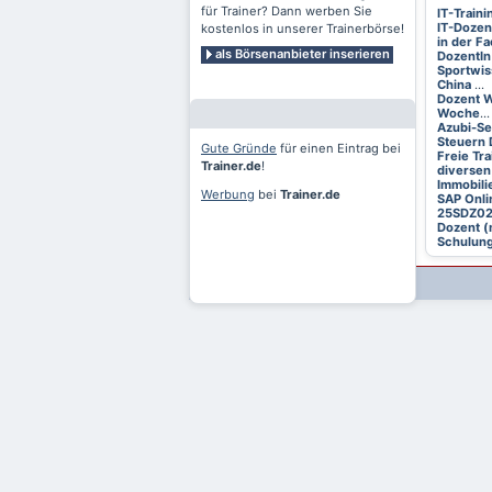
für Trainer? Dann werben Sie
IT-Train
IT-Dozen
kostenlos in unserer Trainerbörse!
in der F
als Börsenanbieter inserieren
DozentIn
Sportwis
China
...
Dozent W
Woche
...
Azubi-S
Steuern 
Gute Gründe
für einen Eintrag bei
Freie Tr
Trainer.de
!
diversen
Immobili
Werbung
bei
Trainer.de
SAP Onli
25SDZ0
Dozent (
Schulung