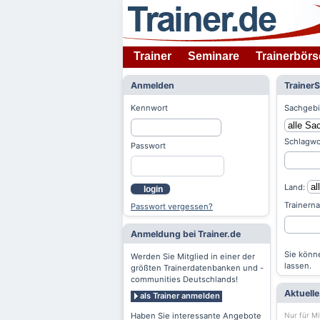
Trainer
Seminare
Trainerbörs
Anmelden
Trainer
Kennwort
Sachgebi
Schlagwo
Passwort
Land:
login
Trainern
Passwort vergessen?
Anmeldung bei Trainer.de
Sie könne
Werden Sie Mitglied in einer der
lassen.
größten Trainerdatenbanken und -
communities Deutschlands!
Aktuell
als Trainer anmelden
Nur für Mi
Haben Sie interessante Angebote