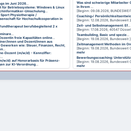
Was sind schwierige Mitarbeiter
ings im Juni 2026
...
in Ihrem
...
t für Betriebssysteme: Windows & Linux
[Beginn: 09.08.2026, BUNDESWEI
achinformatiker-Umschulung
...
 Sport Physiotherapie /
Coaching√ Persönlichkeitsentwi
senschaft für Hochschulkooperation in
[Beginn: 12.08.2026, Bundesweit
Zeit- und Selbstmanagement: Ef
...
undtherapeut berufsbegleitend 2 x
[Beginn: 17.08.2026, 40547 Düsse
eminare
...
Teambuilding, Basic und spezie
...
Dozentin freie Kapazitäten online
...
[Beginn: 19.08.2026, Bundesweit 
ainer/innen und Dozent/innen aus
Zeitmanagement Methoden im On
 Gewerken wie: Steuer, Finanzen, Recht,
[Beginn: 19.08.2026, Bundesweit 
en
...
mehr
ne-Dozent (m/w/d) - Kennziffer:
2
...
Bewerbungscoaching: Unterstütz
m/w/d) auf Honorarbasis für Präsenz-
[Beginn: 19.08.2026, Bundesweit 
en zur KI-Verordnung
...
mehr