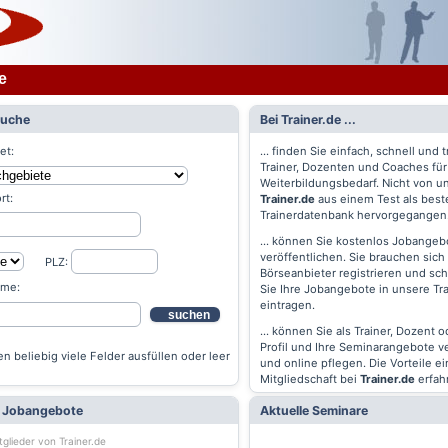
e
Suche
Bei Trainer.de ...
et:
... finden Sie einfach, schnell und t
Trainer, Dozenten und Coaches für
Weiterbildungsbedarf. Nicht von un
rt:
Trainer.de
aus einem Test als best
Trainerdatenbank hervorgegangen
... können Sie kostenlos Jobangebo
veröffentlichen. Sie brauchen sich 
PLZ:
Börseanbieter registrieren und s
ame:
Sie Ihre Jobangebote in unsere Tr
eintragen.
suchen
... können Sie als Trainer, Dozent 
Profil und Ihre Seminarangebote v
n beliebig viele Felder ausfüllen oder leer
und online pflegen. Die Vorteile ei
Mitgliedschaft bei
Trainer.de
erfah
e Jobangebote
Aktuelle Seminare
tglieder von Trainer.de