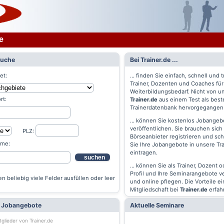
e
Suche
Bei Trainer.de ...
et:
... finden Sie einfach, schnell und t
Trainer, Dozenten und Coaches für
Weiterbildungsbedarf. Nicht von un
rt:
Trainer.de
aus einem Test als best
Trainerdatenbank hervorgegangen
... können Sie kostenlos Jobangebo
veröffentlichen. Sie brauchen sich 
PLZ:
Börseanbieter registrieren und s
ame:
Sie Ihre Jobangebote in unsere Tr
eintragen.
suchen
... können Sie als Trainer, Dozent 
Profil und Ihre Seminarangebote v
n beliebig viele Felder ausfüllen oder leer
und online pflegen. Die Vorteile ei
Mitgliedschaft bei
Trainer.de
erfah
e Jobangebote
Aktuelle Seminare
tglieder von Trainer.de