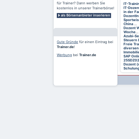
für Trainer? Dann werben Sie
IT-Train
IT-Dozen
kostenlos in unserer Trainerbörse!
in der F
als Börsenanbieter inserieren
DozentIn
Sportwis
China
...
Dozent W
Woche
...
Azubi-S
Steuern 
Gute Gründe
für einen Eintrag bei
Freie Tr
Trainer.de
!
diversen
Immobili
Werbung
bei
Trainer.de
SAP Onli
25SDZ0
Dozent (
Schulung