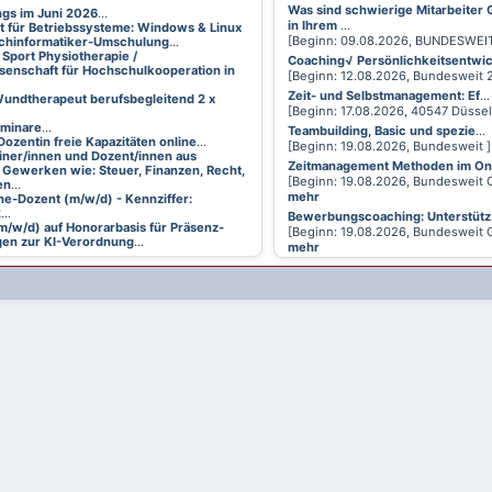
Was sind schwierige Mitarbeiter
ings im Juni 2026
...
in Ihrem
...
t für Betriebssysteme: Windows & Linux
[Beginn: 09.08.2026, BUNDESWEI
achinformatiker-Umschulung
...
 Sport Physiotherapie /
Coaching√ Persönlichkeitsentwi
senschaft für Hochschulkooperation in
[Beginn: 12.08.2026, Bundesweit
Zeit- und Selbstmanagement: Ef
...
undtherapeut berufsbegleitend 2 x
[Beginn: 17.08.2026, 40547 Düsse
eminare
...
Teambuilding, Basic und spezie
...
Dozentin freie Kapazitäten online
...
[Beginn: 19.08.2026, Bundesweit 
ainer/innen und Dozent/innen aus
Zeitmanagement Methoden im On
 Gewerken wie: Steuer, Finanzen, Recht,
[Beginn: 19.08.2026, Bundesweit 
en
...
mehr
ne-Dozent (m/w/d) - Kennziffer:
2
...
Bewerbungscoaching: Unterstütz
m/w/d) auf Honorarbasis für Präsenz-
[Beginn: 19.08.2026, Bundesweit 
en zur KI-Verordnung
...
mehr