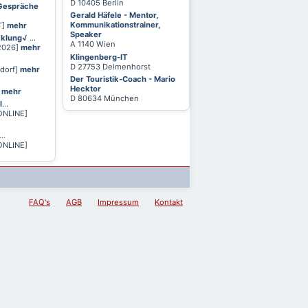
D 10405 Berlin
 Gespräche
Gerald Häfele - Mentor,
Kommunikationstrainer,
T]
mehr
Speaker
cklung√
...
A 1140 Wien
 2026]
mehr
Klingenberg-IT
D 27753 Delmenhorst
ldorf]
mehr
Der Touristik-Coach - Mario
Hecktor
]
mehr
D 80634 München
l
...
ONLINE]
...
ONLINE]
FAQ's
AGB
Impressum
Kontakt