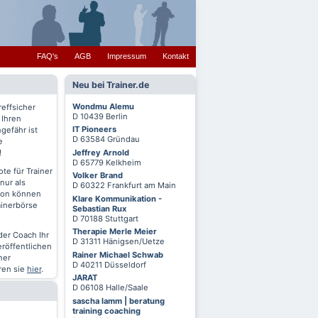
FAQ's
AGB
Impressum
Kontakt
Neu bei Trainer.de
Wondmu Alemu
reffsicher
D 10439 Berlin
 Ihren
IT Pioneers
gefähr ist
D 63584 Gründau
e
Jeffrey Arnold
!
D 65779 Kelkheim
te für Trainer
Volker Brand
nur als
D 60322 Frankfurt am Main
chon können
Klare Kommunikation -
ainerbörse
Sebastian Rux
D 70188 Stuttgart
Therapie Merle Meier
oder Coach Ihr
D 31311 Hänigsen/Uetze
eröffentlichen
Rainer Michael Schwab
ner
D 40211 Düsseldorf
ren sie
hier
.
JARAT
D 06108 Halle/Saale
sascha lamm | beratung
training coaching