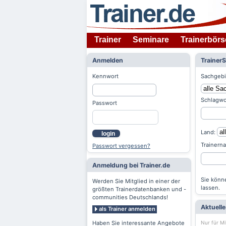
Trainer
Seminare
Trainerbörs
Anmelden
Trainer
Kennwort
Sachgebi
Schlagwo
Passwort
Land:
login
Trainern
Passwort vergessen?
Anmeldung bei Trainer.de
Sie könne
Werden Sie Mitglied in einer der
lassen.
größten Trainerdatenbanken und -
communities Deutschlands!
Aktuell
als Trainer anmelden
Nur für Mi
Haben Sie interessante Angebote