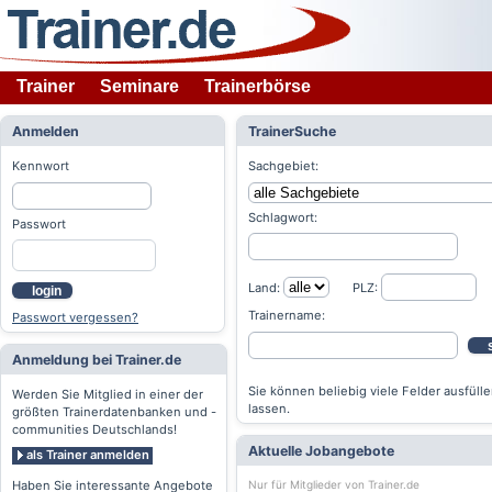
Trainer
Seminare
Trainerbörse
Anmelden
TrainerSuche
Kennwort
Sachgebiet:
Schlagwort:
Passwort
Land:
PLZ:
login
Trainername:
Passwort vergessen?
Anmeldung bei Trainer.de
Sie können beliebig viele Felder ausfülle
Werden Sie Mitglied in einer der
lassen.
größten Trainerdatenbanken und -
communities Deutschlands!
Aktuelle Jobangebote
als Trainer anmelden
Nur für Mitglieder von Trainer.de
Haben Sie interessante Angebote