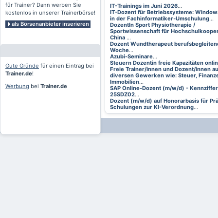
für Trainer? Dann werben Sie
IT-Trainings im Juni 2026
...
IT-Dozent für Betriebssysteme: Window
kostenlos in unserer Trainerbörse!
in der Fachinformatiker-Umschulung
...
als Börsenanbieter inserieren
DozentIn Sport Physiotherapie /
Sportwissenschaft für Hochschulkooper
China
...
Dozent Wundtherapeut berufsbegleitend
Woche
...
Azubi-Seminare
...
Steuern Dozentin freie Kapazitäten onli
Gute Gründe
für einen Eintrag bei
Freie Trainer/innen und Dozent/innen a
Trainer.de
!
diversen Gewerken wie: Steuer, Finanze
Immobilien
...
Werbung
bei
Trainer.de
SAP Online-Dozent (m/w/d) - Kennziffer
25SDZ02
...
Dozent (m/w/d) auf Honorarbasis für Pr
Schulungen zur KI-Verordnung
...