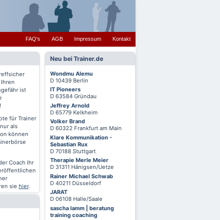
FAQ's
AGB
Impressum
Kontakt
Neu bei Trainer.de
Wondmu Alemu
reffsicher
D 10439 Berlin
 Ihren
IT Pioneers
gefähr ist
D 63584 Gründau
e
Jeffrey Arnold
!
D 65779 Kelkheim
te für Trainer
Volker Brand
nur als
D 60322 Frankfurt am Main
chon können
Klare Kommunikation -
ainerbörse
Sebastian Rux
D 70188 Stuttgart
Therapie Merle Meier
oder Coach Ihr
D 31311 Hänigsen/Uetze
eröffentlichen
Rainer Michael Schwab
ner
D 40211 Düsseldorf
ren sie
hier
.
JARAT
D 06108 Halle/Saale
sascha lamm | beratung
training coaching