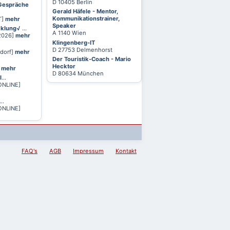
D 10405 Berlin
 Gespräche
Gerald Häfele - Mentor,
Kommunikationstrainer,
T]
mehr
Speaker
cklung√
...
A 1140 Wien
 2026]
mehr
Klingenberg-IT
D 27753 Delmenhorst
ldorf]
mehr
Der Touristik-Coach - Mario
Hecktor
]
mehr
D 80634 München
l
...
ONLINE]
...
ONLINE]
FAQ's
AGB
Impressum
Kontakt