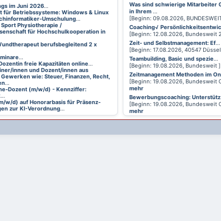
Was sind schwierige Mitarbeiter
ings im Juni 2026
...
in Ihrem
...
t für Betriebssysteme: Windows & Linux
[Beginn: 09.08.2026, BUNDESWEI
achinformatiker-Umschulung
...
 Sport Physiotherapie /
Coaching√ Persönlichkeitsentwi
senschaft für Hochschulkooperation in
[Beginn: 12.08.2026, Bundesweit
Zeit- und Selbstmanagement: Ef
...
undtherapeut berufsbegleitend 2 x
[Beginn: 17.08.2026, 40547 Düsse
eminare
...
Teambuilding, Basic und spezie
...
Dozentin freie Kapazitäten online
...
[Beginn: 19.08.2026, Bundesweit 
ainer/innen und Dozent/innen aus
Zeitmanagement Methoden im On
 Gewerken wie: Steuer, Finanzen, Recht,
[Beginn: 19.08.2026, Bundesweit 
en
...
mehr
ne-Dozent (m/w/d) - Kennziffer:
2
...
Bewerbungscoaching: Unterstütz
m/w/d) auf Honorarbasis für Präsenz-
[Beginn: 19.08.2026, Bundesweit 
en zur KI-Verordnung
...
mehr