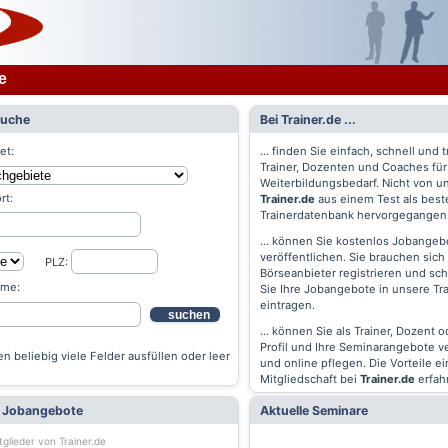
e
Suche
Bei Trainer.de ...
et:
... finden Sie einfach, schnell und t
Trainer, Dozenten und Coaches für
Weiterbildungsbedarf. Nicht von un
rt:
Trainer.de
aus einem Test als best
Trainerdatenbank hervorgegangen
... können Sie kostenlos Jobangebo
veröffentlichen. Sie brauchen sich 
PLZ:
Börseanbieter registrieren und s
ame:
Sie Ihre Jobangebote in unsere Tr
eintragen.
suchen
... können Sie als Trainer, Dozent 
Profil und Ihre Seminarangebote v
n beliebig viele Felder ausfüllen oder leer
und online pflegen. Die Vorteile ei
Mitgliedschaft bei
Trainer.de
erfah
e Jobangebote
Aktuelle Seminare
tglieder von Trainer.de