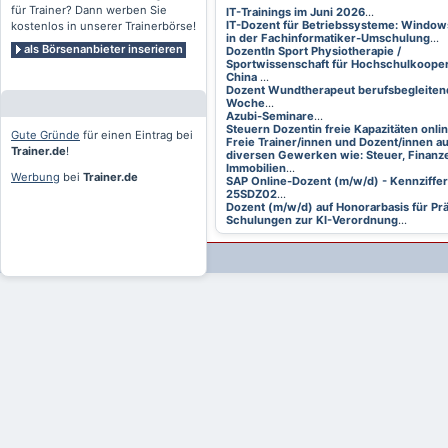
für Trainer? Dann werben Sie
IT-Trainings im Juni 2026
...
IT-Dozent für Betriebssysteme: Window
kostenlos in unserer Trainerbörse!
in der Fachinformatiker-Umschulung
...
als Börsenanbieter inserieren
DozentIn Sport Physiotherapie /
Sportwissenschaft für Hochschulkooper
China
...
Dozent Wundtherapeut berufsbegleitend
Woche
...
Azubi-Seminare
...
Steuern Dozentin freie Kapazitäten onli
Gute Gründe
für einen Eintrag bei
Freie Trainer/innen und Dozent/innen a
Trainer.de
!
diversen Gewerken wie: Steuer, Finanze
Immobilien
...
Werbung
bei
Trainer.de
SAP Online-Dozent (m/w/d) - Kennziffer
25SDZ02
...
Dozent (m/w/d) auf Honorarbasis für Pr
Schulungen zur KI-Verordnung
...