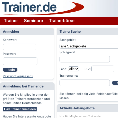
Trainer
Seminare
Trainerbörse
Anmelden
TrainerSuche
Kennwort
Sachgebiet:
Schlagwort:
Passwort
Land:
PLZ:
login
Trainername:
Passwort vergessen?
Anmeldung bei Trainer.de
Sie können beliebig viele Felder ausfülle
Werden Sie Mitglied in einer der
lassen.
größten Trainerdatenbanken und -
communities Deutschlands!
Aktuelle Jobangebote
als Trainer anmelden
Nur für Mitglieder von Trainer.de
Haben Sie interessante Angebote