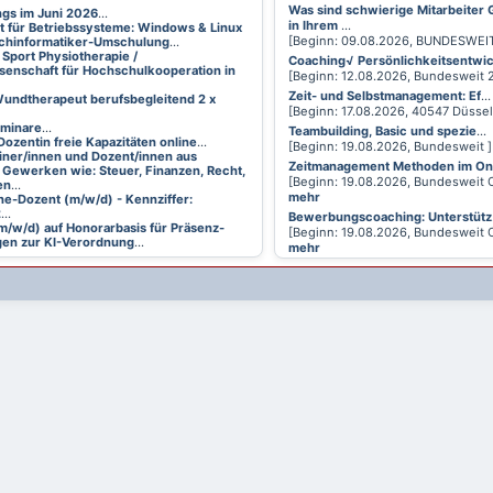
Was sind schwierige Mitarbeiter
ings im Juni 2026
...
in Ihrem
...
t für Betriebssysteme: Windows & Linux
[Beginn: 09.08.2026, BUNDESWEI
achinformatiker-Umschulung
...
 Sport Physiotherapie /
Coaching√ Persönlichkeitsentwi
senschaft für Hochschulkooperation in
[Beginn: 12.08.2026, Bundesweit
Zeit- und Selbstmanagement: Ef
...
undtherapeut berufsbegleitend 2 x
[Beginn: 17.08.2026, 40547 Düsse
eminare
...
Teambuilding, Basic und spezie
...
Dozentin freie Kapazitäten online
...
[Beginn: 19.08.2026, Bundesweit 
ainer/innen und Dozent/innen aus
Zeitmanagement Methoden im On
 Gewerken wie: Steuer, Finanzen, Recht,
[Beginn: 19.08.2026, Bundesweit 
en
...
mehr
ne-Dozent (m/w/d) - Kennziffer:
2
...
Bewerbungscoaching: Unterstütz
m/w/d) auf Honorarbasis für Präsenz-
[Beginn: 19.08.2026, Bundesweit 
en zur KI-Verordnung
...
mehr