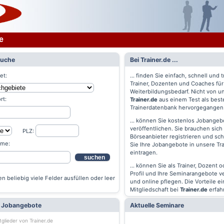
e
Suche
Bei Trainer.de ...
et:
... finden Sie einfach, schnell und t
Trainer, Dozenten und Coaches für
Weiterbildungsbedarf. Nicht von un
rt:
Trainer.de
aus einem Test als best
Trainerdatenbank hervorgegangen
... können Sie kostenlos Jobangebo
veröffentlichen. Sie brauchen sich 
PLZ:
Börseanbieter registrieren und s
ame:
Sie Ihre Jobangebote in unsere Tr
eintragen.
suchen
... können Sie als Trainer, Dozent 
Profil und Ihre Seminarangebote v
n beliebig viele Felder ausfüllen oder leer
und online pflegen. Die Vorteile ei
Mitgliedschaft bei
Trainer.de
erfah
e Jobangebote
Aktuelle Seminare
tglieder von Trainer.de