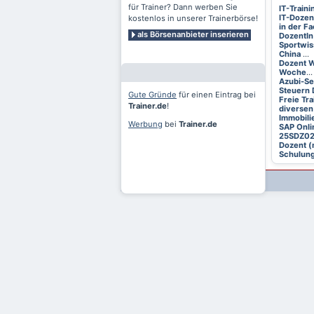
für Trainer? Dann werben Sie
IT-Train
IT-Dozen
kostenlos in unserer Trainerbörse!
in der F
als Börsenanbieter inserieren
DozentIn
Sportwis
China
...
Dozent W
Woche
...
Azubi-S
Steuern 
Gute Gründe
für einen Eintrag bei
Freie Tr
Trainer.de
!
diversen
Immobili
Werbung
bei
Trainer.de
SAP Onli
25SDZ0
Dozent (
Schulung