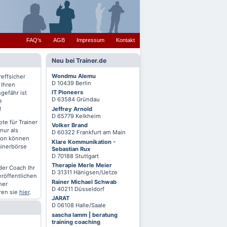
FAQ's
AGB
Impressum
Kontakt
Neu bei Trainer.de
Wondmu Alemu
reffsicher
D 10439 Berlin
 Ihren
IT Pioneers
gefähr ist
D 63584 Gründau
e
Jeffrey Arnold
!
D 65779 Kelkheim
te für Trainer
Volker Brand
nur als
D 60322 Frankfurt am Main
chon können
Klare Kommunikation -
ainerbörse
Sebastian Rux
D 70188 Stuttgart
Therapie Merle Meier
oder Coach Ihr
D 31311 Hänigsen/Uetze
eröffentlichen
Rainer Michael Schwab
ner
D 40211 Düsseldorf
ren sie
hier
.
JARAT
D 06108 Halle/Saale
sascha lamm | beratung
training coaching