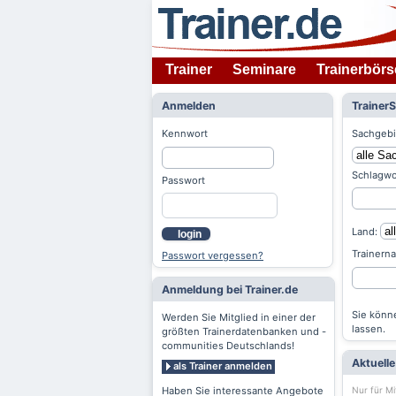
Trainer
Seminare
Trainerbörs
Anmelden
Trainer
Kennwort
Sachgebi
Schlagwo
Passwort
Land:
login
Trainern
Passwort vergessen?
Anmeldung bei Trainer.de
Sie könne
Werden Sie Mitglied in einer der
lassen.
größten Trainerdatenbanken und -
communities Deutschlands!
Aktuell
als Trainer anmelden
Nur für Mi
Haben Sie interessante Angebote