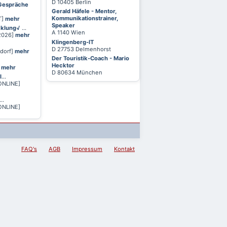
D 10405 Berlin
 Gespräche
Gerald Häfele - Mentor,
Kommunikationstrainer,
T]
mehr
Speaker
cklung√
...
A 1140 Wien
 2026]
mehr
Klingenberg-IT
D 27753 Delmenhorst
ldorf]
mehr
Der Touristik-Coach - Mario
Hecktor
]
mehr
D 80634 München
l
...
ONLINE]
...
ONLINE]
FAQ's
AGB
Impressum
Kontakt