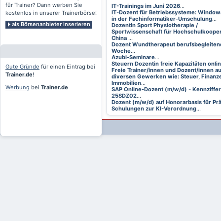
für Trainer? Dann werben Sie
IT-Trainings im Juni 2026
...
IT-Dozent für Betriebssysteme: Window
kostenlos in unserer Trainerbörse!
in der Fachinformatiker-Umschulung
...
als Börsenanbieter inserieren
DozentIn Sport Physiotherapie /
Sportwissenschaft für Hochschulkooper
China
...
Dozent Wundtherapeut berufsbegleitend
Woche
...
Azubi-Seminare
...
Steuern Dozentin freie Kapazitäten onli
Gute Gründe
für einen Eintrag bei
Freie Trainer/innen und Dozent/innen a
Trainer.de
!
diversen Gewerken wie: Steuer, Finanze
Immobilien
...
Werbung
bei
Trainer.de
SAP Online-Dozent (m/w/d) - Kennziffer
25SDZ02
...
Dozent (m/w/d) auf Honorarbasis für Pr
Schulungen zur KI-Verordnung
...