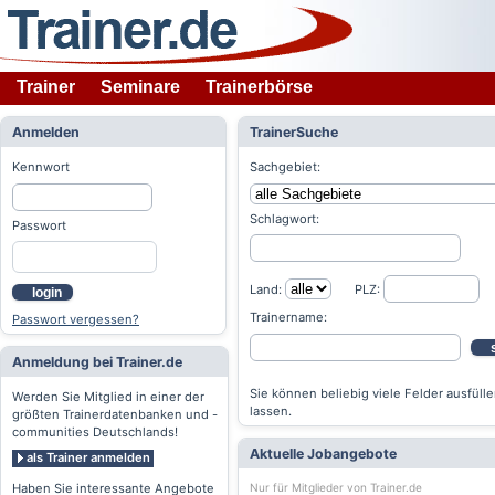
Trainer
Seminare
Trainerbörse
Anmelden
TrainerSuche
Kennwort
Sachgebiet:
Schlagwort:
Passwort
Land:
PLZ:
login
Trainername:
Passwort vergessen?
Anmeldung bei Trainer.de
Sie können beliebig viele Felder ausfülle
Werden Sie Mitglied in einer der
lassen.
größten Trainerdatenbanken und -
communities Deutschlands!
Aktuelle Jobangebote
als Trainer anmelden
Nur für Mitglieder von Trainer.de
Haben Sie interessante Angebote