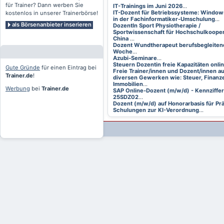
für Trainer? Dann werben Sie
IT-Trainings im Juni 2026
...
IT-Dozent für Betriebssysteme: Window
kostenlos in unserer Trainerbörse!
in der Fachinformatiker-Umschulung
...
als Börsenanbieter inserieren
DozentIn Sport Physiotherapie /
Sportwissenschaft für Hochschulkooper
China
...
Dozent Wundtherapeut berufsbegleitend
Woche
...
Azubi-Seminare
...
Steuern Dozentin freie Kapazitäten onli
Gute Gründe
für einen Eintrag bei
Freie Trainer/innen und Dozent/innen a
Trainer.de
!
diversen Gewerken wie: Steuer, Finanze
Immobilien
...
Werbung
bei
Trainer.de
SAP Online-Dozent (m/w/d) - Kennziffer
25SDZ02
...
Dozent (m/w/d) auf Honorarbasis für Pr
Schulungen zur KI-Verordnung
...