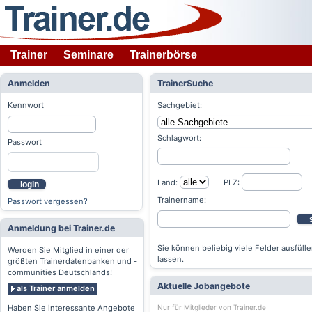
Trainer
Seminare
Trainerbörse
Anmelden
TrainerSuche
Kennwort
Sachgebiet:
Schlagwort:
Passwort
Land:
PLZ:
login
Trainername:
Passwort vergessen?
Anmeldung bei Trainer.de
Sie können beliebig viele Felder ausfülle
Werden Sie Mitglied in einer der
lassen.
größten Trainerdatenbanken und -
communities Deutschlands!
Aktuelle Jobangebote
als Trainer anmelden
Nur für Mitglieder von Trainer.de
Haben Sie interessante Angebote