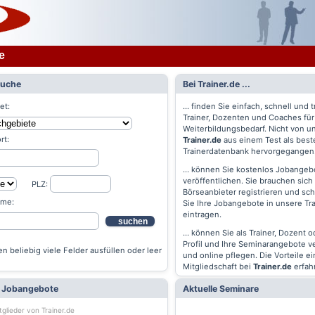
e
Suche
Bei Trainer.de ...
et:
... finden Sie einfach, schnell und t
Trainer, Dozenten und Coaches für
Weiterbildungsbedarf. Nicht von un
rt:
Trainer.de
aus einem Test als best
Trainerdatenbank hervorgegangen
... können Sie kostenlos Jobangebo
veröffentlichen. Sie brauchen sich 
PLZ:
Börseanbieter registrieren und s
ame:
Sie Ihre Jobangebote in unsere Tr
eintragen.
suchen
... können Sie als Trainer, Dozent 
Profil und Ihre Seminarangebote v
n beliebig viele Felder ausfüllen oder leer
und online pflegen. Die Vorteile ei
Mitgliedschaft bei
Trainer.de
erfah
e Jobangebote
Aktuelle Seminare
tglieder von Trainer.de