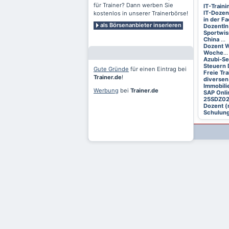
für Trainer? Dann werben Sie
IT-Train
IT-Dozen
kostenlos in unserer Trainerbörse!
in der F
als Börsenanbieter inserieren
DozentIn
Sportwis
China
...
Dozent W
Woche
...
Azubi-S
Steuern 
Gute Gründe
für einen Eintrag bei
Freie Tr
Trainer.de
!
diversen
Immobili
Werbung
bei
Trainer.de
SAP Onli
25SDZ0
Dozent (
Schulung