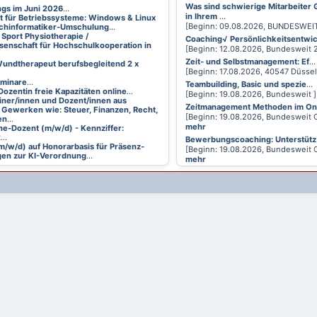
Was sind schwierige Mitarbeiter
ings im Juni 2026
...
in Ihrem
...
t für Betriebssysteme: Windows & Linux
[Beginn: 09.08.2026, BUNDESWEI
achinformatiker-Umschulung
...
 Sport Physiotherapie /
Coaching√ Persönlichkeitsentwi
senschaft für Hochschulkooperation in
[Beginn: 12.08.2026, Bundesweit
Zeit- und Selbstmanagement: Ef
...
undtherapeut berufsbegleitend 2 x
[Beginn: 17.08.2026, 40547 Düsse
eminare
...
Teambuilding, Basic und spezie
...
Dozentin freie Kapazitäten online
...
[Beginn: 19.08.2026, Bundesweit 
ainer/innen und Dozent/innen aus
Zeitmanagement Methoden im On
 Gewerken wie: Steuer, Finanzen, Recht,
[Beginn: 19.08.2026, Bundesweit 
en
...
mehr
ne-Dozent (m/w/d) - Kennziffer:
2
...
Bewerbungscoaching: Unterstütz
m/w/d) auf Honorarbasis für Präsenz-
[Beginn: 19.08.2026, Bundesweit 
en zur KI-Verordnung
...
mehr