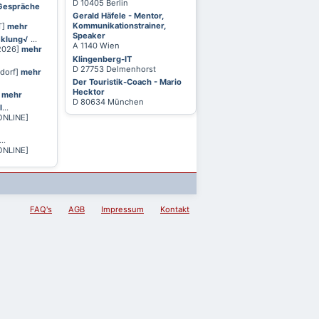
D 10405 Berlin
 Gespräche
Gerald Häfele - Mentor,
Kommunikationstrainer,
T]
mehr
Speaker
cklung√
...
A 1140 Wien
 2026]
mehr
Klingenberg-IT
D 27753 Delmenhorst
ldorf]
mehr
Der Touristik-Coach - Mario
Hecktor
]
mehr
D 80634 München
l
...
ONLINE]
...
ONLINE]
FAQ's
AGB
Impressum
Kontakt