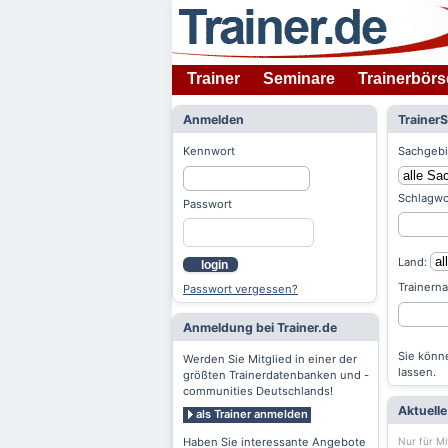
Trainer
Seminare
Trainerbörs
Anmelden
Trainer
Kennwort
Sachgebi
Schlagwo
Passwort
Land:
login
Trainern
Passwort vergessen?
Anmeldung bei Trainer.de
Sie könne
Werden Sie Mitglied in einer der
lassen.
größten Trainerdatenbanken und -
communities Deutschlands!
Aktuell
als Trainer anmelden
Nur für Mi
Haben Sie interessante Angebote