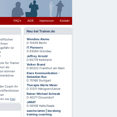
FAQ's
AGB
Impressum
Kontakt
Neu bei Trainer.de
Wondmu Alemu
reffsicher
D 10439 Berlin
 Ihren
IT Pioneers
gefähr ist
D 63584 Gründau
e
Jeffrey Arnold
!
D 65779 Kelkheim
te für Trainer
Volker Brand
nur als
D 60322 Frankfurt am Main
chon können
Klare Kommunikation -
ainerbörse
Sebastian Rux
D 70188 Stuttgart
Therapie Merle Meier
oder Coach Ihr
D 31311 Hänigsen/Uetze
eröffentlichen
Rainer Michael Schwab
ner
D 40211 Düsseldorf
ren sie
hier
.
JARAT
D 06108 Halle/Saale
sascha lamm | beratung
training coaching