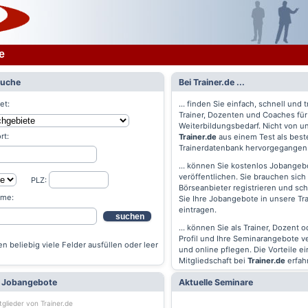
e
Suche
Bei Trainer.de ...
et:
... finden Sie einfach, schnell und t
Trainer, Dozenten und Coaches für
Weiterbildungsbedarf. Nicht von un
rt:
Trainer.de
aus einem Test als best
Trainerdatenbank hervorgegangen
... können Sie kostenlos Jobangebo
veröffentlichen. Sie brauchen sich 
PLZ:
Börseanbieter registrieren und s
ame:
Sie Ihre Jobangebote in unsere Tr
eintragen.
suchen
... können Sie als Trainer, Dozent 
Profil und Ihre Seminarangebote v
n beliebig viele Felder ausfüllen oder leer
und online pflegen. Die Vorteile ei
Mitgliedschaft bei
Trainer.de
erfah
e Jobangebote
Aktuelle Seminare
tglieder von Trainer.de