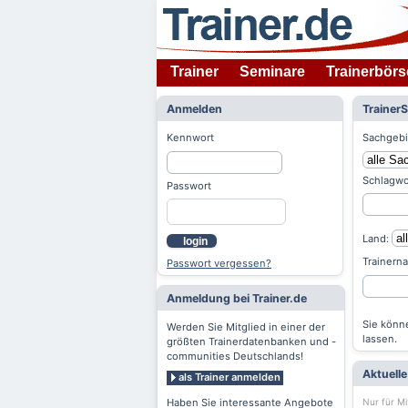
Trainer
Seminare
Trainerbörs
Anmelden
Trainer
Kennwort
Sachgebi
Schlagwo
Passwort
Land:
login
Trainern
Passwort vergessen?
Anmeldung bei Trainer.de
Sie könne
Werden Sie Mitglied in einer der
lassen.
größten Trainerdatenbanken und -
communities Deutschlands!
Aktuell
als Trainer anmelden
Nur für Mi
Haben Sie interessante Angebote