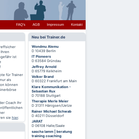
FAQ's
AGB
Impressum
Kontakt
Neu bei Trainer.de
Wondmu Alemu
reffsicher
D 10439 Berlin
 Ihren
IT Pioneers
gefähr ist
D 63584 Gründau
e
Jeffrey Arnold
!
D 65779 Kelkheim
te für Trainer
Volker Brand
nur als
D 60322 Frankfurt am Main
chon können
Klare Kommunikation -
ainerbörse
Sebastian Rux
D 70188 Stuttgart
Therapie Merle Meier
oder Coach Ihr
D 31311 Hänigsen/Uetze
eröffentlichen
Rainer Michael Schwab
ner
D 40211 Düsseldorf
ren sie
hier
.
JARAT
D 06108 Halle/Saale
sascha lamm | beratung
training coaching