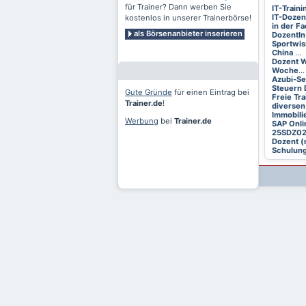
für Trainer? Dann werben Sie
IT-Train
IT-Dozen
kostenlos in unserer Trainerbörse!
in der F
als Börsenanbieter inserieren
DozentIn
Sportwis
China
...
Dozent W
Woche
...
Azubi-S
Steuern 
Gute Gründe
für einen Eintrag bei
Freie Tr
Trainer.de
!
diversen
Immobili
Werbung
bei
Trainer.de
SAP Onli
25SDZ0
Dozent (
Schulung