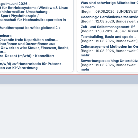
Was sind schwierige Mitarbeiter
ings im Juni 2026
...
in Ihrem
...
t für Betriebssysteme: Windows & Linux
[Beginn: 09.08.2026, BUNDESWEI
achinformatiker-Umschulung
...
 Sport Physiotherapie /
Coaching√ Persönlichkeitsentwi
senschaft für Hochschulkooperation in
[Beginn: 12.08.2026, Bundesweit
Zeit- und Selbstmanagement: Ef
...
undtherapeut berufsbegleitend 2 x
[Beginn: 17.08.2026, 40547 Düsse
eminare
...
Teambuilding, Basic und spezie
...
Dozentin freie Kapazitäten online
...
[Beginn: 19.08.2026, Bundesweit 
ainer/innen und Dozent/innen aus
Zeitmanagement Methoden im On
 Gewerken wie: Steuer, Finanzen, Recht,
[Beginn: 19.08.2026, Bundesweit 
en
...
mehr
ne-Dozent (m/w/d) - Kennziffer:
2
...
Bewerbungscoaching: Unterstütz
m/w/d) auf Honorarbasis für Präsenz-
[Beginn: 19.08.2026, Bundesweit 
en zur KI-Verordnung
...
mehr