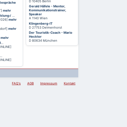
D 10405 Berlin
 Gespräche
Gerald Häfele - Mentor,
Kommunikationstrainer,
T]
mehr
Speaker
cklung√
...
A 1140 Wien
 2026]
mehr
Klingenberg-IT
D 27753 Delmenhorst
ldorf]
mehr
Der Touristik-Coach - Mario
Hecktor
]
mehr
D 80634 München
l
...
ONLINE]
...
ONLINE]
FAQ's
AGB
Impressum
Kontakt