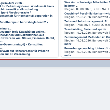
Was sind schwierige Mitarbeiter
ings im Juni 2026
...
in Ihrem
...
t für Betriebssysteme: Windows & Linux
[Beginn: 09.08.2026, BUNDESWEI
achinformatiker-Umschulung
...
 Sport Physiotherapie /
Coaching√ Persönlichkeitsentwi
senschaft für Hochschulkooperation in
[Beginn: 12.08.2026, Bundesweit
Zeit- und Selbstmanagement: Ef
...
undtherapeut berufsbegleitend 2 x
[Beginn: 17.08.2026, 40547 Düsse
eminare
...
Teambuilding, Basic und spezie
...
Dozentin freie Kapazitäten online
...
[Beginn: 19.08.2026, Bundesweit 
ainer/innen und Dozent/innen aus
Zeitmanagement Methoden im On
 Gewerken wie: Steuer, Finanzen, Recht,
[Beginn: 19.08.2026, Bundesweit 
en
...
mehr
ne-Dozent (m/w/d) - Kennziffer:
2
...
Bewerbungscoaching: Unterstütz
m/w/d) auf Honorarbasis für Präsenz-
[Beginn: 19.08.2026, Bundesweit 
en zur KI-Verordnung
...
mehr