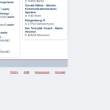
D 10405 Berlin
 Gespräche
Gerald Häfele - Mentor,
Kommunikationstrainer,
T]
mehr
Speaker
cklung√
...
A 1140 Wien
 2026]
mehr
Klingenberg-IT
D 27753 Delmenhorst
ldorf]
mehr
Der Touristik-Coach - Mario
Hecktor
]
mehr
D 80634 München
l
...
ONLINE]
...
ONLINE]
FAQ's
AGB
Impressum
Kontakt