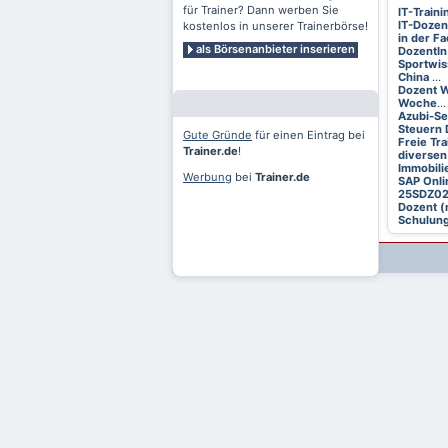
für Trainer? Dann werben Sie
IT-Train
IT-Dozen
kostenlos in unserer Trainerbörse!
in der F
als Börsenanbieter inserieren
DozentIn
Sportwis
China
...
Dozent W
Woche
...
Azubi-S
Steuern 
Gute Gründe
für einen Eintrag bei
Freie Tr
Trainer.de
!
diversen
Immobili
Werbung
bei
Trainer.de
SAP Onli
25SDZ0
Dozent (
Schulung