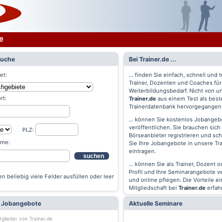
e
Suche
Bei Trainer.de ...
et:
... finden Sie einfach, schnell und t
Trainer, Dozenten und Coaches für
Weiterbildungsbedarf. Nicht von un
rt:
Trainer.de
aus einem Test als best
Trainerdatenbank hervorgegangen
... können Sie kostenlos Jobangebo
veröffentlichen. Sie brauchen sich 
PLZ:
Börseanbieter registrieren und s
ame:
Sie Ihre Jobangebote in unsere Tr
eintragen.
suchen
... können Sie als Trainer, Dozent 
Profil und Ihre Seminarangebote v
n beliebig viele Felder ausfüllen oder leer
und online pflegen. Die Vorteile ei
Mitgliedschaft bei
Trainer.de
erfah
e Jobangebote
Aktuelle Seminare
tglieder von Trainer.de