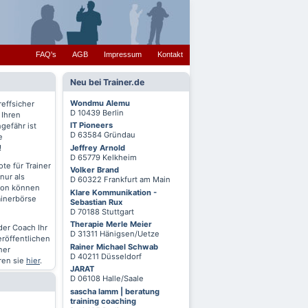
FAQ's
AGB
Impressum
Kontakt
Neu bei Trainer.de
Wondmu Alemu
reffsicher
D 10439 Berlin
 Ihren
IT Pioneers
gefähr ist
D 63584 Gründau
e
Jeffrey Arnold
!
D 65779 Kelkheim
te für Trainer
Volker Brand
nur als
D 60322 Frankfurt am Main
chon können
Klare Kommunikation -
ainerbörse
Sebastian Rux
D 70188 Stuttgart
Therapie Merle Meier
oder Coach Ihr
D 31311 Hänigsen/Uetze
eröffentlichen
Rainer Michael Schwab
ner
D 40211 Düsseldorf
ren sie
hier
.
JARAT
D 06108 Halle/Saale
sascha lamm | beratung
training coaching