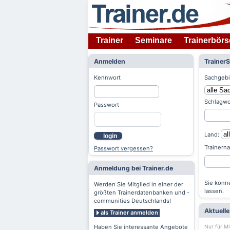
Trainer
Seminare
Trainerbörs
Anmelden
Trainer
Kennwort
Sachgebi
Schlagwo
Passwort
Land:
login
Trainern
Passwort vergessen?
Anmeldung bei Trainer.de
Sie könne
Werden Sie Mitglied in einer der
lassen.
größten Trainerdatenbanken und -
communities Deutschlands!
Aktuell
als Trainer anmelden
Nur für Mi
Haben Sie interessante Angebote