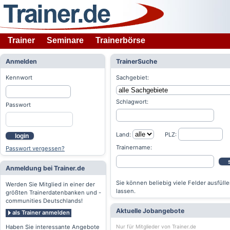
Trainer
Seminare
Trainerbörse
Anmelden
TrainerSuche
Kennwort
Sachgebiet:
Schlagwort:
Passwort
Land:
PLZ:
login
Trainername:
Passwort vergessen?
Anmeldung bei Trainer.de
Sie können beliebig viele Felder ausfülle
Werden Sie Mitglied in einer der
lassen.
größten Trainerdatenbanken und -
communities Deutschlands!
Aktuelle Jobangebote
als Trainer anmelden
Nur für Mitglieder von Trainer.de
Haben Sie interessante Angebote