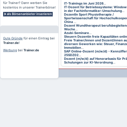
für Trainer? Dann werben Sie
IT-Trainings im Juni 2026
...
IT-Dozent für Betriebssysteme: Window
kostenlos in unserer Trainerbörse!
in der Fachinformatiker-Umschulung
...
als Börsenanbieter inserieren
DozentIn Sport Physiotherapie /
Sportwissenschaft für Hochschulkooper
China
...
Dozent Wundtherapeut berufsbegleitend
Woche
...
Azubi-Seminare
...
Steuern Dozentin freie Kapazitäten onli
Gute Gründe
für einen Eintrag bei
Freie Trainer/innen und Dozent/innen a
Trainer.de
!
diversen Gewerken wie: Steuer, Finanze
Immobilien
...
Werbung
bei
Trainer.de
SAP Online-Dozent (m/w/d) - Kennziffer
25SDZ02
...
Dozent (m/w/d) auf Honorarbasis für Pr
Schulungen zur KI-Verordnung
...