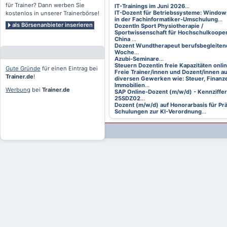
für Trainer? Dann werben Sie
IT-Trainings im Juni 2026
...
IT-Dozent für Betriebssysteme: Window
kostenlos in unserer Trainerbörse!
in der Fachinformatiker-Umschulung
...
als Börsenanbieter inserieren
DozentIn Sport Physiotherapie /
Sportwissenschaft für Hochschulkooper
China
...
Dozent Wundtherapeut berufsbegleitend
Woche
...
Azubi-Seminare
...
Steuern Dozentin freie Kapazitäten onli
Gute Gründe
für einen Eintrag bei
Freie Trainer/innen und Dozent/innen a
Trainer.de
!
diversen Gewerken wie: Steuer, Finanze
Immobilien
...
Werbung
bei
Trainer.de
SAP Online-Dozent (m/w/d) - Kennziffer
25SDZ02
...
Dozent (m/w/d) auf Honorarbasis für Pr
Schulungen zur KI-Verordnung
...