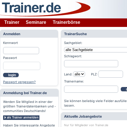
Trainer
Seminare
Trainerbörse
Anmelden
TrainerSuche
Kennwort
Sachgebiet:
Schlagwort:
Passwort
Land:
PLZ:
login
Trainername:
Passwort vergessen?
Anmeldung bei Trainer.de
Sie können beliebig viele Felder ausfülle
Werden Sie Mitglied in einer der
lassen.
größten Trainerdatenbanken und -
communities Deutschlands!
Aktuelle Jobangebote
als Trainer anmelden
Nur für Mitglieder von Trainer.de
Haben Sie interessante Angebote