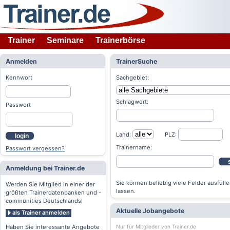
Trainer
Seminare
Trainerbörse
Anmelden
TrainerSuche
Kennwort
Sachgebiet:
Schlagwort:
Passwort
Land:
PLZ:
login
Trainername:
Passwort vergessen?
Anmeldung bei Trainer.de
Sie können beliebig viele Felder ausfülle
Werden Sie Mitglied in einer der
lassen.
größten Trainerdatenbanken und -
communities Deutschlands!
Aktuelle Jobangebote
als Trainer anmelden
Nur für Mitglieder von Trainer.de
Haben Sie interessante Angebote