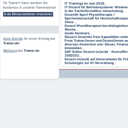
für Trainer? Dann werben Sie
IT-Trainings im Juni 2026
...
IT-Dozent für Betriebssysteme: Window
kostenlos in unserer Trainerbörse!
in der Fachinformatiker-Umschulung
...
als Börsenanbieter inserieren
DozentIn Sport Physiotherapie /
Sportwissenschaft für Hochschulkooper
China
...
Dozent Wundtherapeut berufsbegleitend
Woche
...
Azubi-Seminare
...
Steuern Dozentin freie Kapazitäten onli
Gute Gründe
für einen Eintrag bei
Freie Trainer/innen und Dozent/innen a
Trainer.de
!
diversen Gewerken wie: Steuer, Finanze
Immobilien
...
Werbung
bei
Trainer.de
SAP Online-Dozent (m/w/d) - Kennziffer
25SDZ02
...
Dozent (m/w/d) auf Honorarbasis für Pr
Schulungen zur KI-Verordnung
...