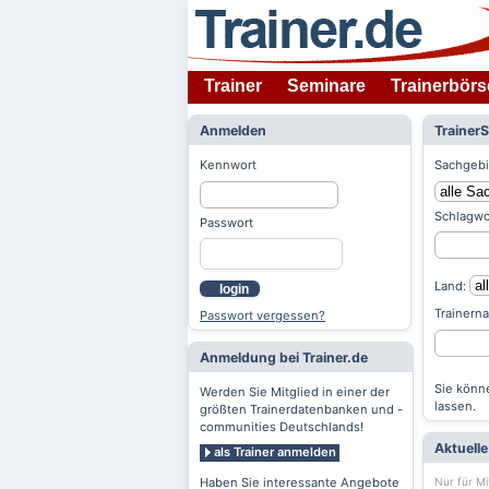
Trainer
Seminare
Trainerbörs
Anmelden
Trainer
Kennwort
Sachgebi
Schlagwo
Passwort
Land:
login
Trainern
Passwort vergessen?
Anmeldung bei Trainer.de
Sie könne
Werden Sie Mitglied in einer der
lassen.
größten Trainerdatenbanken und -
communities Deutschlands!
Aktuell
als Trainer anmelden
Nur für Mi
Haben Sie interessante Angebote