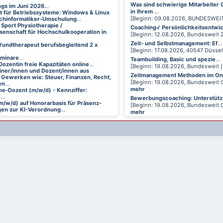
Was sind schwierige Mitarbeiter
ings im Juni 2026
...
in Ihrem
...
t für Betriebssysteme: Windows & Linux
[Beginn: 09.08.2026, BUNDESWEI
achinformatiker-Umschulung
...
 Sport Physiotherapie /
Coaching√ Persönlichkeitsentwi
senschaft für Hochschulkooperation in
[Beginn: 12.08.2026, Bundesweit
Zeit- und Selbstmanagement: Ef
...
undtherapeut berufsbegleitend 2 x
[Beginn: 17.08.2026, 40547 Düsse
eminare
...
Teambuilding, Basic und spezie
...
Dozentin freie Kapazitäten online
...
[Beginn: 19.08.2026, Bundesweit 
ainer/innen und Dozent/innen aus
Zeitmanagement Methoden im On
 Gewerken wie: Steuer, Finanzen, Recht,
[Beginn: 19.08.2026, Bundesweit 
en
...
mehr
ne-Dozent (m/w/d) - Kennziffer:
2
...
Bewerbungscoaching: Unterstütz
m/w/d) auf Honorarbasis für Präsenz-
[Beginn: 19.08.2026, Bundesweit 
en zur KI-Verordnung
...
mehr