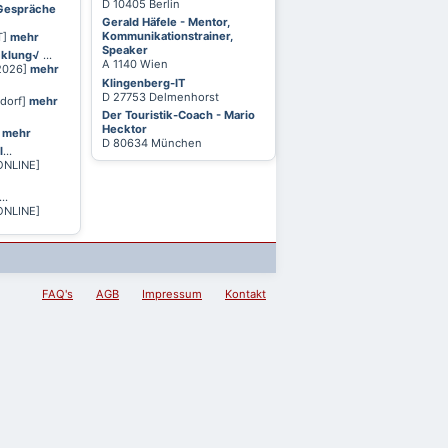
D 10405 Berlin
 Gespräche
Gerald Häfele - Mentor,
Kommunikationstrainer,
T]
mehr
Speaker
cklung√
...
A 1140 Wien
 2026]
mehr
Klingenberg-IT
D 27753 Delmenhorst
ldorf]
mehr
Der Touristik-Coach - Mario
Hecktor
]
mehr
D 80634 München
l
...
ONLINE]
...
ONLINE]
FAQ's
AGB
Impressum
Kontakt