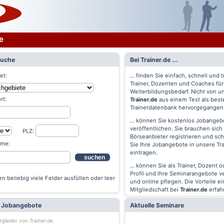
e
Suche
Bei Trainer.de ...
et:
... finden Sie einfach, schnell und t
Trainer, Dozenten und Coaches für
Weiterbildungsbedarf. Nicht von un
rt:
Trainer.de
aus einem Test als best
Trainerdatenbank hervorgegangen
... können Sie kostenlos Jobangebo
veröffentlichen. Sie brauchen sich 
PLZ:
Börseanbieter registrieren und s
ame:
Sie Ihre Jobangebote in unsere Tr
eintragen.
suchen
... können Sie als Trainer, Dozent 
Profil und Ihre Seminarangebote v
n beliebig viele Felder ausfüllen oder leer
und online pflegen. Die Vorteile ei
Mitgliedschaft bei
Trainer.de
erfah
e Jobangebote
Aktuelle Seminare
tglieder von Trainer.de