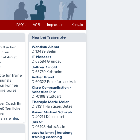
FAQ's
AGB
Impressum
Kontakt
Neu bei Trainer.de
Wondmu Alemu
reffsicher
D 10439 Berlin
 Ihren
IT Pioneers
gefähr ist
D 63584 Gründau
e
Jeffrey Arnold
!
D 65779 Kelkheim
te für Trainer
Volker Brand
nur als
D 60322 Frankfurt am Main
chon können
Klare Kommunikation -
ainerbörse
Sebastian Rux
D 70188 Stuttgart
Therapie Merle Meier
oder Coach Ihr
D 31311 Hänigsen/Uetze
eröffentlichen
Rainer Michael Schwab
ner
D 40211 Düsseldorf
ren sie
hier
.
JARAT
D 06108 Halle/Saale
sascha lamm | beratung
training coaching