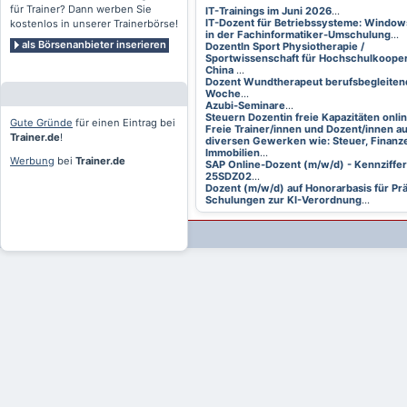
für Trainer? Dann werben Sie
IT-Trainings im Juni 2026
...
IT-Dozent für Betriebssysteme: Window
kostenlos in unserer Trainerbörse!
in der Fachinformatiker-Umschulung
...
als Börsenanbieter inserieren
DozentIn Sport Physiotherapie /
Sportwissenschaft für Hochschulkooper
China
...
Dozent Wundtherapeut berufsbegleitend
Woche
...
Azubi-Seminare
...
Steuern Dozentin freie Kapazitäten onli
Gute Gründe
für einen Eintrag bei
Freie Trainer/innen und Dozent/innen a
Trainer.de
!
diversen Gewerken wie: Steuer, Finanze
Immobilien
...
Werbung
bei
Trainer.de
SAP Online-Dozent (m/w/d) - Kennziffer
25SDZ02
...
Dozent (m/w/d) auf Honorarbasis für Pr
Schulungen zur KI-Verordnung
...