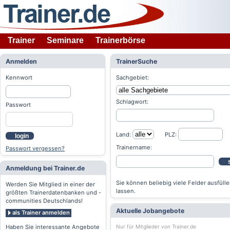
Trainer
Seminare
Trainerbörse
Anmelden
TrainerSuche
Kennwort
Sachgebiet:
Schlagwort:
Passwort
Land:
PLZ:
login
Trainername:
Passwort vergessen?
Anmeldung bei Trainer.de
Sie können beliebig viele Felder ausfülle
Werden Sie Mitglied in einer der
lassen.
größten Trainerdatenbanken und -
communities Deutschlands!
Aktuelle Jobangebote
als Trainer anmelden
Nur für Mitglieder von Trainer.de
Haben Sie interessante Angebote