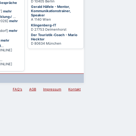
D 10405 Berlin
 Gespräche
Gerald Häfele - Mentor,
Kommunikationstrainer,
T]
mehr
Speaker
cklung√
...
A 1140 Wien
 2026]
mehr
Klingenberg-IT
D 27753 Delmenhorst
ldorf]
mehr
Der Touristik-Coach - Mario
Hecktor
]
mehr
D 80634 München
l
...
ONLINE]
...
ONLINE]
FAQ's
AGB
Impressum
Kontakt