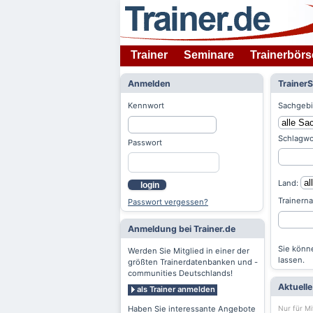
Trainer
Seminare
Trainerbörs
Anmelden
Trainer
Kennwort
Sachgebi
Schlagwo
Passwort
Land:
login
Trainern
Passwort vergessen?
Anmeldung bei Trainer.de
Sie könne
Werden Sie Mitglied in einer der
lassen.
größten Trainerdatenbanken und -
communities Deutschlands!
Aktuell
als Trainer anmelden
Nur für Mi
Haben Sie interessante Angebote