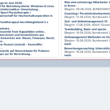
Was sind schwierige Mitarbeiter
ings im Juni 2026
...
in Ihrem
...
t für Betriebssysteme: Windows & Linux
[Beginn: 09.08.2026, BUNDESWEI
achinformatiker-Umschulung
...
 Sport Physiotherapie /
Coaching√ Persönlichkeitsentwi
senschaft für Hochschulkooperation in
[Beginn: 12.08.2026, Bundesweit
Zeit- und Selbstmanagement: Ef
...
undtherapeut berufsbegleitend 2 x
[Beginn: 17.08.2026, 40547 Düsse
eminare
...
Teambuilding, Basic und spezie
...
Dozentin freie Kapazitäten online
...
[Beginn: 19.08.2026, Bundesweit 
ainer/innen und Dozent/innen aus
Zeitmanagement Methoden im On
 Gewerken wie: Steuer, Finanzen, Recht,
[Beginn: 19.08.2026, Bundesweit 
en
...
mehr
ne-Dozent (m/w/d) - Kennziffer:
2
...
Bewerbungscoaching: Unterstütz
m/w/d) auf Honorarbasis für Präsenz-
[Beginn: 19.08.2026, Bundesweit 
en zur KI-Verordnung
...
mehr