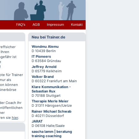
FAQ's
AGB
Impressum
Kontakt
Neu bei Trainer.de
Wondmu Alemu
reffsicher
D 10439 Berlin
 Ihren
IT Pioneers
gefähr ist
D 63584 Gründau
e
Jeffrey Arnold
!
D 65779 Kelkheim
te für Trainer
Volker Brand
nur als
D 60322 Frankfurt am Main
chon können
Klare Kommunikation -
ainerbörse
Sebastian Rux
D 70188 Stuttgart
Therapie Merle Meier
oder Coach Ihr
D 31311 Hänigsen/Uetze
eröffentlichen
Rainer Michael Schwab
ner
D 40211 Düsseldorf
ren sie
hier
.
JARAT
D 06108 Halle/Saale
sascha lamm | beratung
training coaching