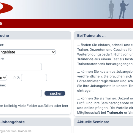
e
Suche
Bei Trainer.de ...
et:
... finden Sie einfach, schnell und t
Trainer, Dozenten und Coaches für
Weiterbildungsbedarf. Nicht von un
rt:
Trainer.de
aus einem Test als best
Trainerdatenbank hervorgegangen
... können Sie kostenlos Jobangebo
veröffentlichen. Sie brauchen sich 
PLZ:
Börseanbieter registrieren und s
ame:
Sie Ihre Jobangebote in unsere Tr
eintragen.
suchen
... können Sie als Trainer, Dozent 
Profil und Ihre Seminarangebote v
n beliebig viele Felder ausfüllen oder leer
und online pflegen. Die Vorteile ei
Mitgliedschaft bei
Trainer.de
erfah
e Jobangebote
Aktuelle Seminare
tglieder von Trainer.de