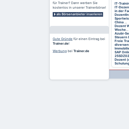
für Trainer? Dann werben Sie
IT-Train
IT-Dozen
kostenlos in unserer Trainerbörse!
in der F
als Börsenanbieter inserieren
DozentIn
Sportwis
China
...
Dozent W
Woche
...
Azubi-S
Steuern 
Gute Gründe
für einen Eintrag bei
Freie Tr
Trainer.de
!
diversen
Immobili
Werbung
bei
Trainer.de
SAP Onli
25SDZ0
Dozent (
Schulung