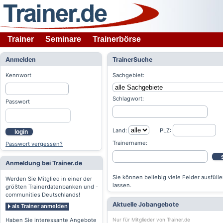
Trainer
Seminare
Trainerbörse
Anmelden
TrainerSuche
Kennwort
Sachgebiet:
Schlagwort:
Passwort
Land:
PLZ:
login
Trainername:
Passwort vergessen?
Anmeldung bei Trainer.de
Sie können beliebig viele Felder ausfülle
Werden Sie Mitglied in einer der
lassen.
größten Trainerdatenbanken und -
communities Deutschlands!
Aktuelle Jobangebote
als Trainer anmelden
Nur für Mitglieder von Trainer.de
Haben Sie interessante Angebote