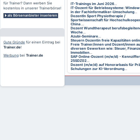
für Trainer? Dann werben Sie
IT-Trainings im Juni 2026
...
IT-Dozent für Betriebssysteme: Window
kostenlos in unserer Trainerbörse!
in der Fachinformatiker-Umschulung
...
als Börsenanbieter inserieren
DozentIn Sport Physiotherapie /
Sportwissenschaft für Hochschulkooper
China
...
Dozent Wundtherapeut berufsbegleitend
Woche
...
Azubi-Seminare
...
Steuern Dozentin freie Kapazitäten onli
Gute Gründe
für einen Eintrag bei
Freie Trainer/innen und Dozent/innen a
Trainer.de
!
diversen Gewerken wie: Steuer, Finanze
Immobilien
...
Werbung
bei
Trainer.de
SAP Online-Dozent (m/w/d) - Kennziffer
25SDZ02
...
Dozent (m/w/d) auf Honorarbasis für Pr
Schulungen zur KI-Verordnung
...