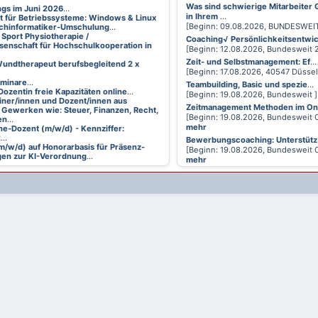
Was sind schwierige Mitarbeiter
ings im Juni 2026
...
in Ihrem
...
t für Betriebssysteme: Windows & Linux
[Beginn: 09.08.2026, BUNDESWEI
achinformatiker-Umschulung
...
 Sport Physiotherapie /
Coaching√ Persönlichkeitsentwi
senschaft für Hochschulkooperation in
[Beginn: 12.08.2026, Bundesweit
Zeit- und Selbstmanagement: Ef
...
undtherapeut berufsbegleitend 2 x
[Beginn: 17.08.2026, 40547 Düsse
eminare
...
Teambuilding, Basic und spezie
...
Dozentin freie Kapazitäten online
...
[Beginn: 19.08.2026, Bundesweit 
ainer/innen und Dozent/innen aus
Zeitmanagement Methoden im On
 Gewerken wie: Steuer, Finanzen, Recht,
[Beginn: 19.08.2026, Bundesweit 
en
...
mehr
ne-Dozent (m/w/d) - Kennziffer:
2
...
Bewerbungscoaching: Unterstütz
m/w/d) auf Honorarbasis für Präsenz-
[Beginn: 19.08.2026, Bundesweit 
en zur KI-Verordnung
...
mehr