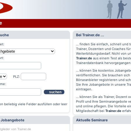
e
Suche
Bei Trainer.de ...
et:
... finden Sie einfach, schnell und t
Trainer, Dozenten und Coaches für
Weiterbildungsbedarf. Nicht von un
rt:
Trainer.de
aus einem Test als best
Trainerdatenbank hervorgegangen
... können Sie kostenlos Jobangebo
veröffentlichen. Sie brauchen sich 
PLZ:
Börseanbieter registrieren und s
ame:
Sie Ihre Jobangebote in unsere Tr
eintragen.
suchen
... können Sie als Trainer, Dozent 
Profil und Ihre Seminarangebote v
n beliebig viele Felder ausfüllen oder leer
und online pflegen. Die Vorteile ei
Mitgliedschaft bei
Trainer.de
erfah
e Jobangebote
Aktuelle Seminare
tglieder von Trainer.de