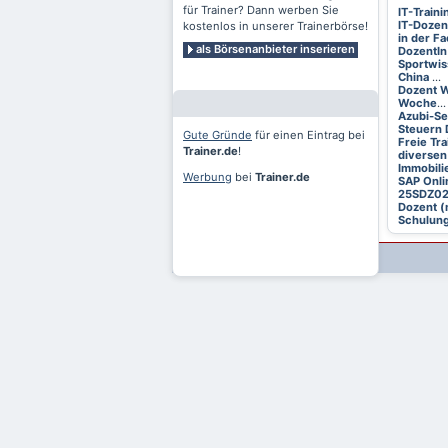
für Trainer? Dann werben Sie
IT-Train
IT-Dozen
kostenlos in unserer Trainerbörse!
in der F
als Börsenanbieter inserieren
DozentIn
Sportwis
China
...
Dozent W
Woche
...
Azubi-S
Steuern 
Gute Gründe
für einen Eintrag bei
Freie Tr
Trainer.de
!
diversen
Immobili
Werbung
bei
Trainer.de
SAP Onli
25SDZ0
Dozent (
Schulung