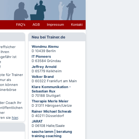
FAQ's
AGB
Impressum
Kontakt
Neu bei Trainer.de
Wondmu Alemu
reffsicher
D 10439 Berlin
 Ihren
IT Pioneers
gefähr ist
D 63584 Gründau
e
Jeffrey Arnold
!
D 65779 Kelkheim
te für Trainer
Volker Brand
nur als
D 60322 Frankfurt am Main
chon können
Klare Kommunikation -
ainerbörse
Sebastian Rux
D 70188 Stuttgart
Therapie Merle Meier
oder Coach Ihr
D 31311 Hänigsen/Uetze
eröffentlichen
Rainer Michael Schwab
ner
D 40211 Düsseldorf
ren sie
hier
.
JARAT
D 06108 Halle/Saale
sascha lamm | beratung
training coaching