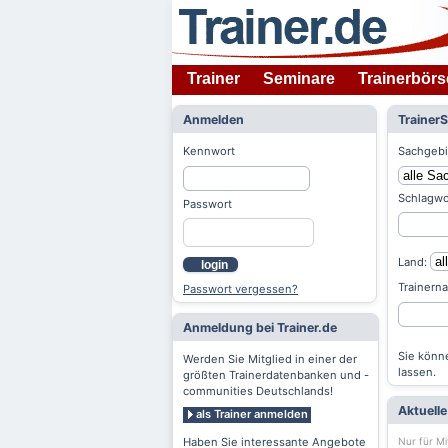
Trainer
Seminare
Trainerbörs
Anmelden
Trainer
Kennwort
Sachgebi
Schlagwo
Passwort
Land:
login
Trainern
Passwort vergessen?
Anmeldung bei Trainer.de
Sie könne
Werden Sie Mitglied in einer der
lassen.
größten Trainerdatenbanken und -
communities Deutschlands!
Aktuell
als Trainer anmelden
Nur für Mi
Haben Sie interessante Angebote