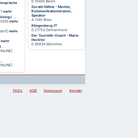
D 10405 Berlin
 Gespräche
Gerald Häfele - Mentor,
Kommunikationstrainer,
T]
mehr
Speaker
cklung√
...
A 1140 Wien
 2026]
mehr
Klingenberg-IT
D 27753 Delmenhorst
ldorf]
mehr
Der Touristik-Coach - Mario
Hecktor
]
mehr
D 80634 München
l
...
ONLINE]
...
ONLINE]
FAQ's
AGB
Impressum
Kontakt