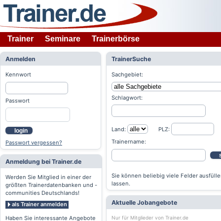
Trainer
Seminare
Trainerbörse
Anmelden
TrainerSuche
Kennwort
Sachgebiet:
Schlagwort:
Passwort
Land:
PLZ:
login
Trainername:
Passwort vergessen?
Anmeldung bei Trainer.de
Sie können beliebig viele Felder ausfülle
Werden Sie Mitglied in einer der
lassen.
größten Trainerdatenbanken und -
communities Deutschlands!
Aktuelle Jobangebote
als Trainer anmelden
Nur für Mitglieder von Trainer.de
Haben Sie interessante Angebote