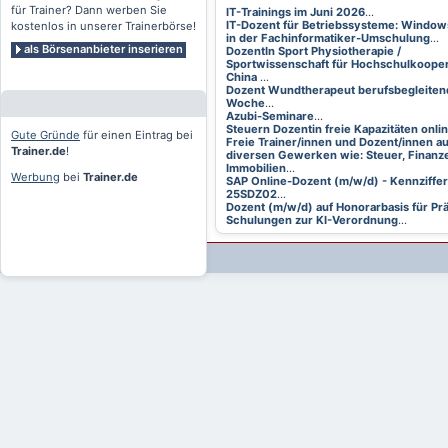
für Trainer? Dann werben Sie
IT-Trainings im Juni 2026
...
IT-Dozent für Betriebssysteme: Window
kostenlos in unserer Trainerbörse!
in der Fachinformatiker-Umschulung
...
als Börsenanbieter inserieren
DozentIn Sport Physiotherapie /
Sportwissenschaft für Hochschulkooper
China
...
Dozent Wundtherapeut berufsbegleitend
Woche
...
Azubi-Seminare
...
Steuern Dozentin freie Kapazitäten onli
Gute Gründe
für einen Eintrag bei
Freie Trainer/innen und Dozent/innen a
Trainer.de
!
diversen Gewerken wie: Steuer, Finanze
Immobilien
...
Werbung
bei
Trainer.de
SAP Online-Dozent (m/w/d) - Kennziffer
25SDZ02
...
Dozent (m/w/d) auf Honorarbasis für Pr
Schulungen zur KI-Verordnung
...