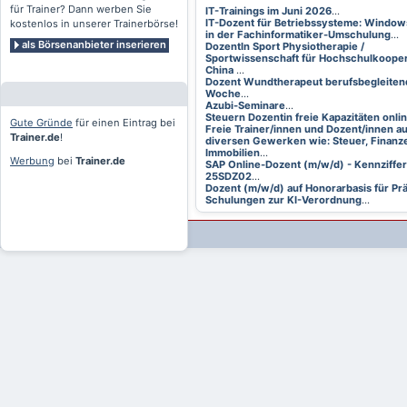
für Trainer? Dann werben Sie
IT-Trainings im Juni 2026
...
IT-Dozent für Betriebssysteme: Window
kostenlos in unserer Trainerbörse!
in der Fachinformatiker-Umschulung
...
als Börsenanbieter inserieren
DozentIn Sport Physiotherapie /
Sportwissenschaft für Hochschulkooper
China
...
Dozent Wundtherapeut berufsbegleitend
Woche
...
Azubi-Seminare
...
Steuern Dozentin freie Kapazitäten onli
Gute Gründe
für einen Eintrag bei
Freie Trainer/innen und Dozent/innen a
Trainer.de
!
diversen Gewerken wie: Steuer, Finanze
Immobilien
...
Werbung
bei
Trainer.de
SAP Online-Dozent (m/w/d) - Kennziffer
25SDZ02
...
Dozent (m/w/d) auf Honorarbasis für Pr
Schulungen zur KI-Verordnung
...