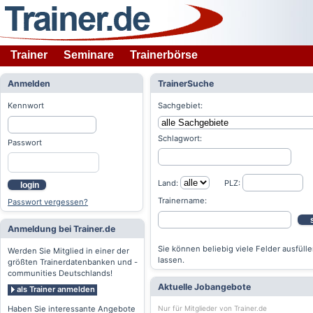
Trainer
Seminare
Trainerbörse
Anmelden
TrainerSuche
Kennwort
Sachgebiet:
Schlagwort:
Passwort
Land:
PLZ:
login
Trainername:
Passwort vergessen?
Anmeldung bei Trainer.de
Sie können beliebig viele Felder ausfülle
Werden Sie Mitglied in einer der
lassen.
größten Trainerdatenbanken und -
communities Deutschlands!
Aktuelle Jobangebote
als Trainer anmelden
Nur für Mitglieder von Trainer.de
Haben Sie interessante Angebote