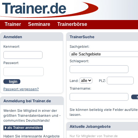
Trainer
Seminare
Trainerbörse
Anmelden
TrainerSuche
Kennwort
Sachgebiet:
Schlagwort:
Passwort
Land:
PLZ:
login
Trainername:
Passwort vergessen?
Anmeldung bei Trainer.de
Sie können beliebig viele Felder ausfülle
Werden Sie Mitglied in einer der
lassen.
größten Trainerdatenbanken und -
communities Deutschlands!
Aktuelle Jobangebote
als Trainer anmelden
Nur für Mitglieder von Trainer.de
Haben Sie interessante Angebote