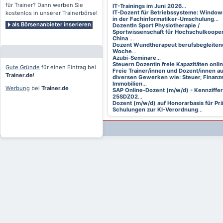
für Trainer? Dann werben Sie
IT-Trainings im Juni 2026
...
IT-Dozent für Betriebssysteme: Window
kostenlos in unserer Trainerbörse!
in der Fachinformatiker-Umschulung
...
als Börsenanbieter inserieren
DozentIn Sport Physiotherapie /
Sportwissenschaft für Hochschulkooper
China
...
Dozent Wundtherapeut berufsbegleitend
Woche
...
Azubi-Seminare
...
Steuern Dozentin freie Kapazitäten onli
Gute Gründe
für einen Eintrag bei
Freie Trainer/innen und Dozent/innen a
Trainer.de
!
diversen Gewerken wie: Steuer, Finanze
Immobilien
...
Werbung
bei
Trainer.de
SAP Online-Dozent (m/w/d) - Kennziffer
25SDZ02
...
Dozent (m/w/d) auf Honorarbasis für Pr
Schulungen zur KI-Verordnung
...