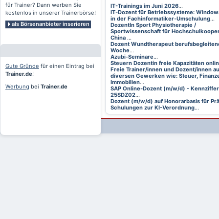
für Trainer? Dann werben Sie
IT-Trainings im Juni 2026
...
IT-Dozent für Betriebssysteme: Window
kostenlos in unserer Trainerbörse!
in der Fachinformatiker-Umschulung
...
als Börsenanbieter inserieren
DozentIn Sport Physiotherapie /
Sportwissenschaft für Hochschulkooper
China
...
Dozent Wundtherapeut berufsbegleitend
Woche
...
Azubi-Seminare
...
Steuern Dozentin freie Kapazitäten onli
Gute Gründe
für einen Eintrag bei
Freie Trainer/innen und Dozent/innen a
Trainer.de
!
diversen Gewerken wie: Steuer, Finanze
Immobilien
...
Werbung
bei
Trainer.de
SAP Online-Dozent (m/w/d) - Kennziffer
25SDZ02
...
Dozent (m/w/d) auf Honorarbasis für Pr
Schulungen zur KI-Verordnung
...