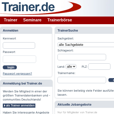
Trainer
Seminare
Trainerbörse
Anmelden
TrainerSuche
Kennwort
Sachgebiet:
Schlagwort:
Passwort
Land:
PLZ:
login
Trainername:
Passwort vergessen?
Anmeldung bei Trainer.de
Sie können beliebig viele Felder ausfülle
Werden Sie Mitglied in einer der
lassen.
größten Trainerdatenbanken und -
communities Deutschlands!
Aktuelle Jobangebote
als Trainer anmelden
Nur für Mitglieder von Trainer.de
Haben Sie interessante Angebote