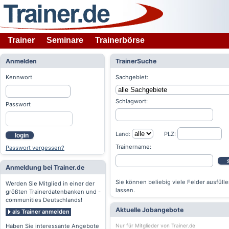
Trainer
Seminare
Trainerbörse
Anmelden
TrainerSuche
Kennwort
Sachgebiet:
Schlagwort:
Passwort
Land:
PLZ:
login
Trainername:
Passwort vergessen?
Anmeldung bei Trainer.de
Sie können beliebig viele Felder ausfülle
Werden Sie Mitglied in einer der
lassen.
größten Trainerdatenbanken und -
communities Deutschlands!
Aktuelle Jobangebote
als Trainer anmelden
Nur für Mitglieder von Trainer.de
Haben Sie interessante Angebote