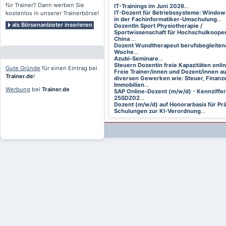
für Trainer? Dann werben Sie
IT-Trainings im Juni 2026
...
IT-Dozent für Betriebssysteme: Window
kostenlos in unserer Trainerbörse!
in der Fachinformatiker-Umschulung
...
als Börsenanbieter inserieren
DozentIn Sport Physiotherapie /
Sportwissenschaft für Hochschulkooper
China
...
Dozent Wundtherapeut berufsbegleitend
Woche
...
Azubi-Seminare
...
Steuern Dozentin freie Kapazitäten onli
Gute Gründe
für einen Eintrag bei
Freie Trainer/innen und Dozent/innen a
Trainer.de
!
diversen Gewerken wie: Steuer, Finanze
Immobilien
...
Werbung
bei
Trainer.de
SAP Online-Dozent (m/w/d) - Kennziffer
25SDZ02
...
Dozent (m/w/d) auf Honorarbasis für Pr
Schulungen zur KI-Verordnung
...