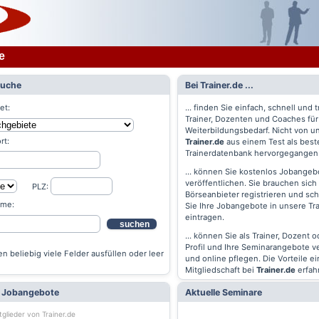
e
Suche
Bei Trainer.de ...
et:
... finden Sie einfach, schnell und t
Trainer, Dozenten und Coaches für
Weiterbildungsbedarf. Nicht von un
rt:
Trainer.de
aus einem Test als best
Trainerdatenbank hervorgegangen
... können Sie kostenlos Jobangebo
veröffentlichen. Sie brauchen sich 
PLZ:
Börseanbieter registrieren und s
ame:
Sie Ihre Jobangebote in unsere Tr
eintragen.
suchen
... können Sie als Trainer, Dozent 
Profil und Ihre Seminarangebote v
n beliebig viele Felder ausfüllen oder leer
und online pflegen. Die Vorteile ei
Mitgliedschaft bei
Trainer.de
erfah
e Jobangebote
Aktuelle Seminare
tglieder von Trainer.de