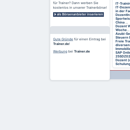
für Trainer? Dann werben Sie
IT-Train
IT-Dozen
kostenlos in unserer Trainerbörse!
in der F
als Börsenanbieter inserieren
DozentIn
Sportwis
China
...
Dozent W
Woche
...
Azubi-S
Steuern 
Gute Gründe
für einen Eintrag bei
Freie Tr
Trainer.de
!
diversen
Immobili
Werbung
bei
Trainer.de
SAP Onli
25SDZ0
Dozent (
Schulung