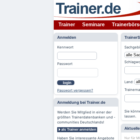
Trainer
Seminare
Trainerbörs
Anmelden
Trainer
Kennwort
Sachgebi
Schlagwo
Passwort
Land:
login
Trainern
Passwort vergessen?
Anmeldung bei Trainer.de
Sie könne
Werden Sie Mitglied in einer der
lassen.
größten Trainerdatenbanken und -
communities Deutschlands!
Aktuell
als Trainer anmelden
Nur für Mi
Haben Sie interessante Angebote