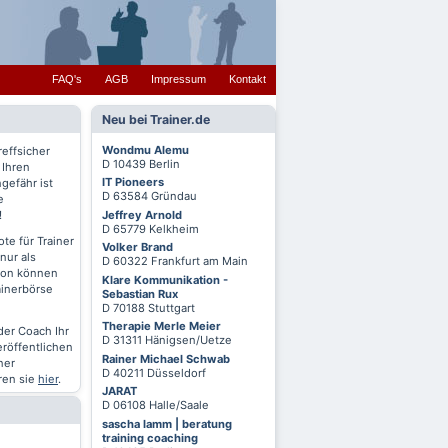
FAQ's
AGB
Impressum
Kontakt
Neu bei Trainer.de
Wondmu Alemu
reffsicher
D 10439 Berlin
 Ihren
IT Pioneers
gefähr ist
D 63584 Gründau
e
Jeffrey Arnold
!
D 65779 Kelkheim
te für Trainer
Volker Brand
nur als
D 60322 Frankfurt am Main
chon können
Klare Kommunikation -
ainerbörse
Sebastian Rux
D 70188 Stuttgart
Therapie Merle Meier
oder Coach Ihr
D 31311 Hänigsen/Uetze
eröffentlichen
Rainer Michael Schwab
ner
D 40211 Düsseldorf
ren sie
hier
.
JARAT
D 06108 Halle/Saale
sascha lamm | beratung
training coaching