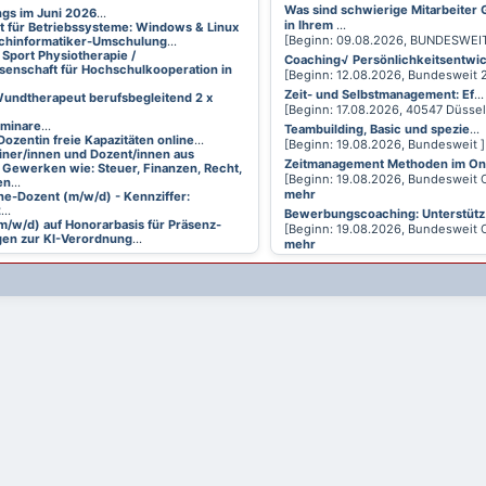
Was sind schwierige Mitarbeiter
ings im Juni 2026
...
in Ihrem
...
t für Betriebssysteme: Windows & Linux
[Beginn: 09.08.2026, BUNDESWEI
achinformatiker-Umschulung
...
 Sport Physiotherapie /
Coaching√ Persönlichkeitsentwi
senschaft für Hochschulkooperation in
[Beginn: 12.08.2026, Bundesweit
Zeit- und Selbstmanagement: Ef
...
undtherapeut berufsbegleitend 2 x
[Beginn: 17.08.2026, 40547 Düsse
eminare
...
Teambuilding, Basic und spezie
...
Dozentin freie Kapazitäten online
...
[Beginn: 19.08.2026, Bundesweit 
ainer/innen und Dozent/innen aus
Zeitmanagement Methoden im On
 Gewerken wie: Steuer, Finanzen, Recht,
[Beginn: 19.08.2026, Bundesweit 
en
...
mehr
ne-Dozent (m/w/d) - Kennziffer:
2
...
Bewerbungscoaching: Unterstütz
m/w/d) auf Honorarbasis für Präsenz-
[Beginn: 19.08.2026, Bundesweit 
en zur KI-Verordnung
...
mehr