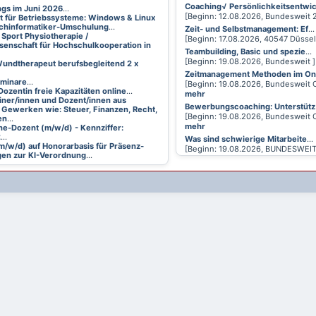
Coaching√ Persönlichkeitsentwi
ings im Juni 2026
...
[Beginn: 12.08.2026, Bundesweit
t für Betriebssysteme: Windows & Linux
achinformatiker-Umschulung
...
Zeit- und Selbstmanagement: Ef
...
 Sport Physiotherapie /
[Beginn: 17.08.2026, 40547 Düsse
senschaft für Hochschulkooperation in
Teambuilding, Basic und spezie
...
[Beginn: 19.08.2026, Bundesweit 
undtherapeut berufsbegleitend 2 x
Zeitmanagement Methoden im On
eminare
...
[Beginn: 19.08.2026, Bundesweit 
Dozentin freie Kapazitäten online
...
mehr
ainer/innen und Dozent/innen aus
Bewerbungscoaching: Unterstütz
 Gewerken wie: Steuer, Finanzen, Recht,
[Beginn: 19.08.2026, Bundesweit 
en
...
mehr
ne-Dozent (m/w/d) - Kennziffer:
2
...
Was sind schwierige Mitarbeite
...
m/w/d) auf Honorarbasis für Präsenz-
[Beginn: 19.08.2026, BUNDESWEI
en zur KI-Verordnung
...