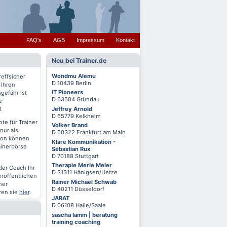
FAQ's
AGB
Impressum
Kontakt
Neu bei Trainer.de
Wondmu Alemu
reffsicher
D 10439 Berlin
 Ihren
IT Pioneers
gefähr ist
D 63584 Gründau
e
Jeffrey Arnold
!
D 65779 Kelkheim
te für Trainer
Volker Brand
nur als
D 60322 Frankfurt am Main
chon können
Klare Kommunikation -
ainerbörse
Sebastian Rux
D 70188 Stuttgart
Therapie Merle Meier
oder Coach Ihr
D 31311 Hänigsen/Uetze
eröffentlichen
Rainer Michael Schwab
ner
D 40211 Düsseldorf
ren sie
hier
.
JARAT
D 06108 Halle/Saale
sascha lamm | beratung
training coaching