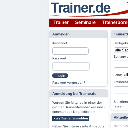
Trainer
Seminare
Trainerbörs
Anmelden
Trainer
Kennwort
Sachgebi
Schlagwo
Passwort
Land:
login
Trainern
Passwort vergessen?
Anmeldung bei Trainer.de
Sie könne
Werden Sie Mitglied in einer der
lassen.
größten Trainerdatenbanken und -
communities Deutschlands!
Aktuell
als Trainer anmelden
Nur für Mi
Haben Sie interessante Angebote