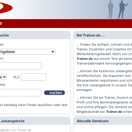
e
Suche
Bei Trainer.de ...
et:
... finden Sie einfach, schnell und t
Trainer, Dozenten und Coaches für
Weiterbildungsbedarf. Nicht von un
rt:
Trainer.de
aus einem Test als best
Trainerdatenbank hervorgegangen
... können Sie kostenlos Jobangebo
veröffentlichen. Sie brauchen sich 
PLZ:
Börseanbieter registrieren und s
ame:
Sie Ihre Jobangebote in unsere Tr
eintragen.
suchen
... können Sie als Trainer, Dozent 
Profil und Ihre Seminarangebote v
n beliebig viele Felder ausfüllen oder leer
und online pflegen. Die Vorteile ei
Mitgliedschaft bei
Trainer.de
erfah
e Jobangebote
Aktuelle Seminare
tglieder von Trainer.de