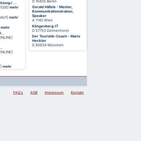
D 10405 Berlin
cklung√
...
Gerald Häfele - Mentor,
 2026]
mehr
Kommunikationstrainer,
Speaker
ldorf]
mehr
A 1140 Wien
Klingenberg-IT
]
mehr
D 27753 Delmenhorst
l
...
Der Touristik-Coach - Mario
ONLINE]
Hecktor
D 80634 München
...
ONLINE]
T]
mehr
FAQ's
AGB
Impressum
Kontakt