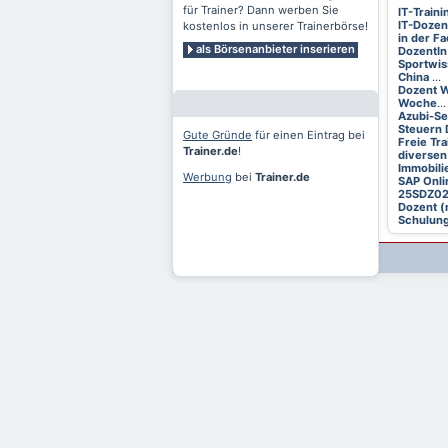
für Trainer? Dann werben Sie
IT-Train
IT-Dozen
kostenlos in unserer Trainerbörse!
in der F
als Börsenanbieter inserieren
DozentIn
Sportwis
China
...
Dozent W
Woche
...
Azubi-S
Steuern 
Gute Gründe
für einen Eintrag bei
Freie Tr
Trainer.de
!
diversen
Immobili
Werbung
bei
Trainer.de
SAP Onli
25SDZ0
Dozent (
Schulung