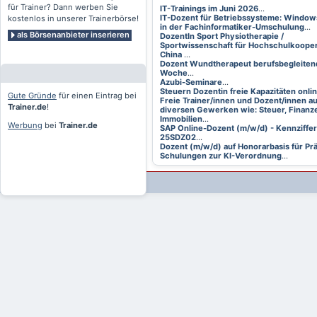
für Trainer? Dann werben Sie
IT-Trainings im Juni 2026
...
IT-Dozent für Betriebssysteme: Window
kostenlos in unserer Trainerbörse!
in der Fachinformatiker-Umschulung
...
als Börsenanbieter inserieren
DozentIn Sport Physiotherapie /
Sportwissenschaft für Hochschulkooper
China
...
Dozent Wundtherapeut berufsbegleitend
Woche
...
Azubi-Seminare
...
Steuern Dozentin freie Kapazitäten onli
Gute Gründe
für einen Eintrag bei
Freie Trainer/innen und Dozent/innen a
Trainer.de
!
diversen Gewerken wie: Steuer, Finanze
Immobilien
...
Werbung
bei
Trainer.de
SAP Online-Dozent (m/w/d) - Kennziffer
25SDZ02
...
Dozent (m/w/d) auf Honorarbasis für Pr
Schulungen zur KI-Verordnung
...