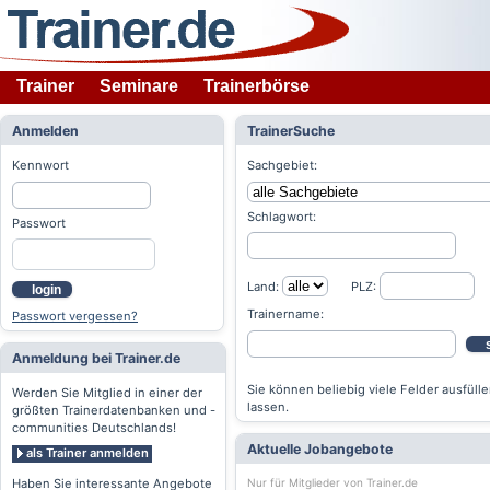
Trainer
Seminare
Trainerbörse
Anmelden
TrainerSuche
Kennwort
Sachgebiet:
Schlagwort:
Passwort
Land:
PLZ:
login
Trainername:
Passwort vergessen?
Anmeldung bei Trainer.de
Sie können beliebig viele Felder ausfülle
Werden Sie Mitglied in einer der
lassen.
größten Trainerdatenbanken und -
communities Deutschlands!
Aktuelle Jobangebote
als Trainer anmelden
Nur für Mitglieder von Trainer.de
Haben Sie interessante Angebote