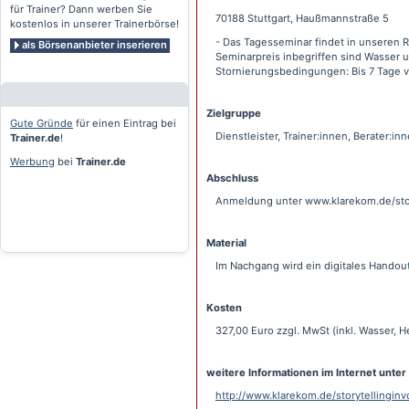
für Trainer? Dann werben Sie
70188 Stuttgart, Haußmannstraße 5
kostenlos in unserer Trainerbörse!
- Das Tagesseminar findet in unseren Rä
als Börsenanbieter inserieren
Seminarpreis inbegriffen sind Wasser 
Stornierungsbedingungen: Bis 7 Tage 
Zielgruppe
Gute Gründe
für einen Eintrag bei
Dienstleister, Trainer:innen, Berater:i
Trainer.de
!
Werbung
bei
Trainer.de
Abschluss
Anmeldung unter www.klarekom.de/stor
Material
Im Nachgang wird ein digitales Handout
Kosten
327,00 Euro zzgl. MwSt (inkl. Wasser, 
weitere Informationen im Internet unter
http://www.klarekom.de/storytellinginv