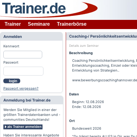
Trainer
Seminare
Trainerbörse
Coaching√ Persönlichkeitsentwicklun
Anmelden
Details zum Seminar
Kennwort
Beschreibung
Coaching Persönlichkeitsentwicklung,
Passwort
Entwicklungscoaching, Einzel oder kle
Entwicklung von Strategien..
www.bewerbungscoachinghannover.de
login
Passwort vergessen?
Daten
Anmeldung bei Trainer.de
Beginn: 12.08.2026
Ende: 12.08.2026
Werden Sie Mitglied in einer der
größten Trainerdatenbanken und -
communities Deutschlands!
Ort
als Trainer anmelden
Bundesweit 2026
Haben Sie interessante Angebote
"Du trägst bereits ALLES in Dir, was Du