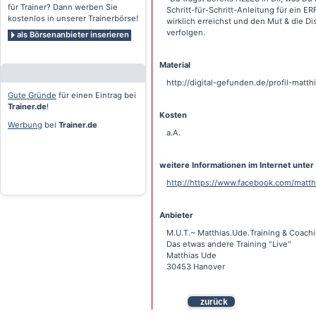
für Trainer? Dann werben Sie
Schritt-für-Schritt-Anleitung für ein E
kostenlos in unserer Trainerbörse!
wirklich erreichst und den Mut & die Di
verfolgen.
als Börsenanbieter inserieren
Material
http://digital-gefunden.de/profil-matt
Gute Gründe
für einen Eintrag bei
Trainer.de
!
Kosten
Werbung
bei
Trainer.de
a.A.
weitere Informationen im Internet unter
http://https://www.facebook.com/matth
Anbieter
M.U.T.~ Matthias.Ude.Training & Coach
Das etwas andere Training "Live"
Matthias Ude
30453 Hanover
zurück