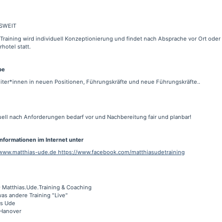
SWEIT
Training wird individuell Konzeptionierung und findet nach Absprache vor Ort oder
hotel statt.
pe
iter*innen in neuen Positionen, Führungskräfte und neue Führungskräfte..
uell nach Anforderungen bedarf vor und Nachbereitung fair und planbar!
Informationen im Internet unter
/ www.matthias-ude.de https://www.facebook.com/matthiasudetraining
 Matthias.Ude.Training & Coaching
as andere Training "Live"
as Ude
Hanover