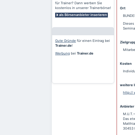
für Trainer? Dann werben Sie
kostenlos in unserer Trainerbörse!
Ort
als Börsenanbieter inserieren
BUNDE
Dieses 
Seminar
Gute Gründe
für einen Eintrag bei
Zielgrup
Trainer.de
!
Mitarbe
Werbung
bei
Trainer.de
Kosten
Individ
weitere 
http:/
Anbieter
M.U.T.~
Das etw
Matthi
30453 