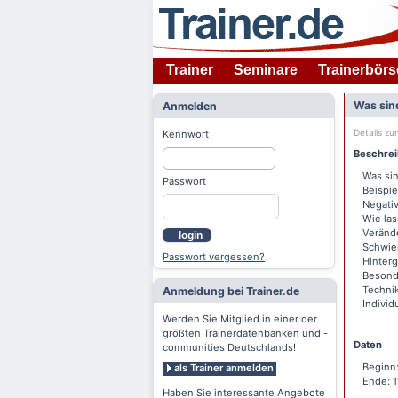
Trainer
Seminare
Trainerbörs
Was sind
Anmelden
Details z
Kennwort
Beschre
Was sin
Passwort
Beispie
Negati
Wie las
Veränd
login
Schwie
Passwort vergessen?
Hinterg
Besonde
Techni
Anmeldung bei Trainer.de
Indivi
Werden Sie Mitglied in einer der
größten Trainerdatenbanken und -
Daten
communities Deutschlands!
Beginn
als Trainer anmelden
Ende: 
Haben Sie interessante Angebote