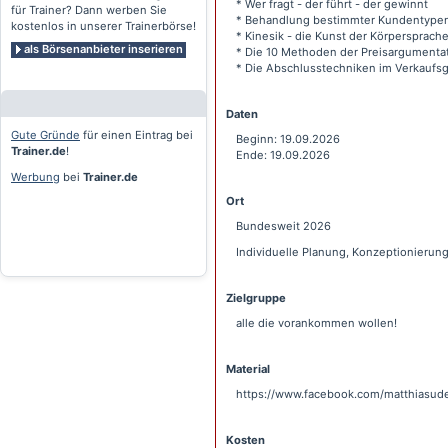
* Wer fragt - der führt - der gewinnt
für Trainer? Dann werben Sie
* Behandlung bestimmter Kundentype
kostenlos in unserer Trainerbörse!
* Kinesik - die Kunst der Körpersprach
als Börsenanbieter inserieren
* Die 10 Methoden der Preisargumenta
* Die Abschlusstechniken im Verkaufs
Daten
Gute Gründe
für einen Eintrag bei
Beginn: 19.09.2026
Trainer.de
!
Ende: 19.09.2026
Werbung
bei
Trainer.de
Ort
Bundesweit 2026
Individuelle Planung, Konzeptionieru
Zielgruppe
alle die vorankommen wollen!
Material
https://www.facebook.com/matthiasude
Kosten