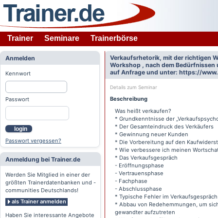
Trainer
Seminare
Trainerbörse
Verkaufsrhetorik, mit der richtigen
Anmelden
Workshop , nach dem Bedürfnissen u
auf Anfrage und unter: https://www
Kennwort
Details zum Seminar
Beschreibung
Passwort
Was heißt verkaufen?
* Grundkenntnisse der „Verkaufspsycho
* Der Gesamteindruck des Verkäufers
login
* Gewinnung neuer Kunden
Passwort vergessen?
* Die Vorbereitung auf den Kaufwiders
* Wie verbessere ich meinen Wortscha
* Das Verkaufsgespräch
Anmeldung bei Trainer.de
- Eröffnungsphase
- Vertrauensphase
Werden Sie Mitglied in einer der
- Fachphase
größten Trainerdatenbanken und -
- Abschlussphase
communities Deutschlands!
* Typische Fehler im Verkaufsgespräch
als Trainer anmelden
* Abbau von Redehemmungen, um sich
gewandter aufzutreten
Haben Sie interessante Angebote