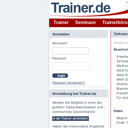
Trainer
Seminare
Trainerbörs
Zeitman
Anmelden
Details z
Kennwort
Beschre
Erweite
Passwort
Zeitma
Methode
Ideal f
Ideal f
login
Mehr S
Passwort vergessen?
Direkte
Branche
Freiwil
Anmeldung bei Trainer.de
Für Arb
Werden Sie Mitglied in einer der
größten Trainerdatenbanken und -
Daten
communities Deutschlands!
Beginn
als Trainer anmelden
Ende: 
Haben Sie interessante Angebote