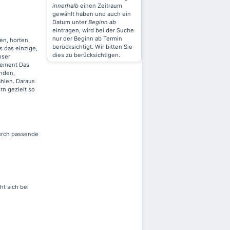
innerhalb
einen Zeitraum
gewählt haben und auch ein
Datum unter
Beginn ab
eintragen, wird bei der Suche
nur der Beginn ab Termin
len, horten,
berücksichtigt. Wir bitten Sie
s das einzige,
dies zu berücksichtigen.
nser
gement Das
enden,
ählen. Daraus
n gezielt so
durch passende
t sich bei