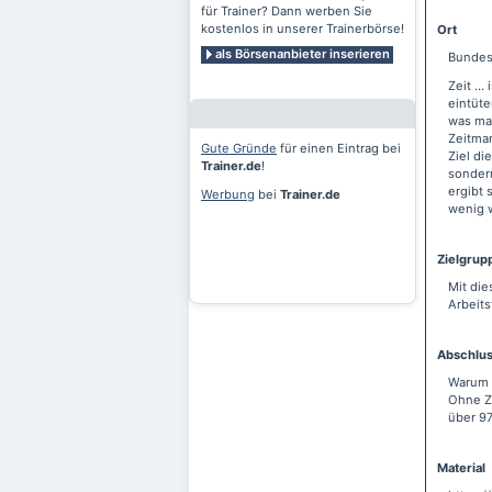
für Trainer? Dann werben Sie
kostenlos in unserer Trainerbörse!
Ort
als Börsenanbieter inserieren
Bundes
Zeit … 
eintüte
was man
Zeitma
Gute Gründe
für einen Eintrag bei
Ziel di
Trainer.de
!
sondern
ergibt 
Werbung
bei
Trainer.de
wenig w
Zielgrup
Mit di
Arbeits
Abschlu
Warum 
Ohne Ze
über 97
Material