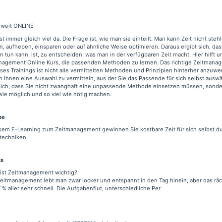
weit ONLINE
ist immer gleich viel da. Die Frage ist, wie man sie einteilt. Man kann Zeit nicht steh
n, aufheben, einsparen oder auf ähnliche Weise optimieren. Daraus ergibt sich, das
 tun kann, ist, zu entscheiden, was man in der verfügbaren Zeit macht. Hier hilft u
nagement Online Kurs, die passenden Methoden zu lernen. Das richtige Zeitmana
eses Trainings ist nicht alle vermittelten Methoden und Prinzipien hinterher anzuw
 Ihnen eine Auswahl zu vermitteln, aus der Sie das Passende für sich selbst ausw
sich, dass Sie nicht zwanghaft eine unpassende Methode einsetzen müssen, sonder
ie möglich und so viel wie nötig machen.
pe
esem E-Learning zum Zeitmanagement gewinnen Sie kostbare Zeit für sich selbst 
techniken.
ss
ist Zeitmanagement wichtig?
itmanagement lebt man zwar locker und entspannt in den Tag hinein, aber das räch
 % aller sehr schnell. Die Aufgabenflut, unterschiedliche Per