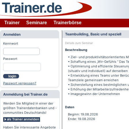
Trainer
Seminare
Trainerbörse
Teambuilding, Basic und speziell
Anmelden
Details zum Seminar
Kennwort
Beschreibung
• Ziel- und produktivitätsorientiertes 
Passwort
• Schaffung eines „Wir-Gefühls “ Das T
• Optimierung und effiziente Steueru
(situativ und individuell) auf derselb
• Entwicklung eines Teams unter Berüc
login
Teamziele gemeinsam erreichen
Passwort vergessen?
• Sicherstellung eines bestmöglichen 
• Erhöhung der Mitarbeiterzufriedenhe
• Imagegewinn der Unternehmen
Anmeldung bei Trainer.de
Werden Sie Mitglied in einer der
Daten
größten Trainerdatenbanken und -
communities Deutschlands!
Beginn: 19.08.2026
Ende: 19.08.2026
als Trainer anmelden
Haben Sie interessante Angebote