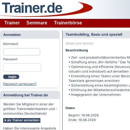
Trainer
Seminare
Trainerbörse
Teambuilding, Basic und speziell
Anmelden
Details zum Seminar
Kennwort
Beschreibung
• Ziel- und produktivitätsorientiertes 
Passwort
• Schaffung eines „Wir-Gefühls “ Das T
• Optimierung und effiziente Steueru
(situativ und individuell) auf derselb
• Entwicklung eines Teams unter Berüc
login
Teamziele gemeinsam erreichen
Passwort vergessen?
• Sicherstellung eines bestmöglichen 
• Erhöhung der Mitarbeiterzufriedenhe
• Imagegewinn der Unternehmen
Anmeldung bei Trainer.de
Werden Sie Mitglied in einer der
Daten
größten Trainerdatenbanken und -
communities Deutschlands!
Beginn: 19.08.2026
Ende: 19.08.2026
als Trainer anmelden
Haben Sie interessante Angebote