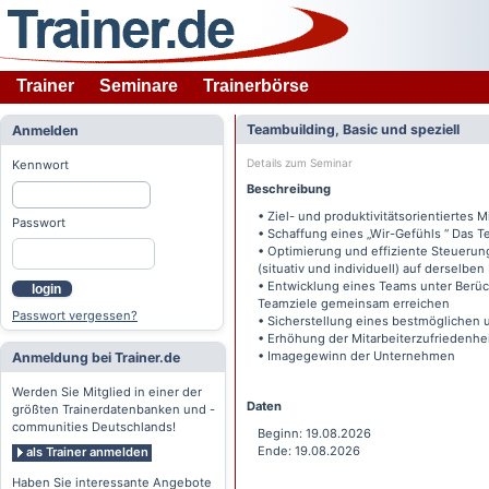
Trainer
Seminare
Trainerbörse
Teambuilding, Basic und speziell
Anmelden
Details zum Seminar
Kennwort
Beschreibung
• Ziel- und produktivitätsorientiertes 
Passwort
• Schaffung eines „Wir-Gefühls “ Das T
• Optimierung und effiziente Steueru
(situativ und individuell) auf derselb
• Entwicklung eines Teams unter Berüc
login
Teamziele gemeinsam erreichen
Passwort vergessen?
• Sicherstellung eines bestmöglichen 
• Erhöhung der Mitarbeiterzufriedenhe
• Imagegewinn der Unternehmen
Anmeldung bei Trainer.de
Werden Sie Mitglied in einer der
Daten
größten Trainerdatenbanken und -
communities Deutschlands!
Beginn: 19.08.2026
Ende: 19.08.2026
als Trainer anmelden
Haben Sie interessante Angebote