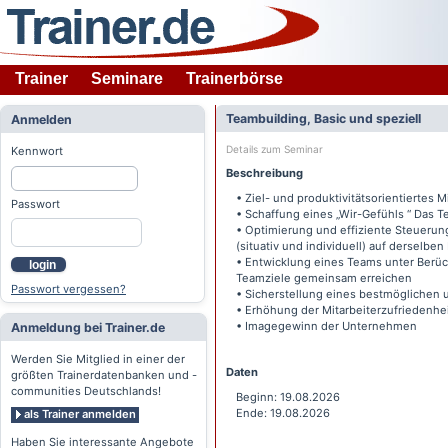
Trainer
Seminare
Trainerbörse
Teambuilding, Basic und speziell
Anmelden
Details zum Seminar
Kennwort
Beschreibung
• Ziel- und produktivitätsorientiertes 
Passwort
• Schaffung eines „Wir-Gefühls “ Das T
• Optimierung und effiziente Steueru
(situativ und individuell) auf derselb
• Entwicklung eines Teams unter Berüc
login
Teamziele gemeinsam erreichen
Passwort vergessen?
• Sicherstellung eines bestmöglichen 
• Erhöhung der Mitarbeiterzufriedenhe
• Imagegewinn der Unternehmen
Anmeldung bei Trainer.de
Werden Sie Mitglied in einer der
Daten
größten Trainerdatenbanken und -
communities Deutschlands!
Beginn: 19.08.2026
Ende: 19.08.2026
als Trainer anmelden
Haben Sie interessante Angebote