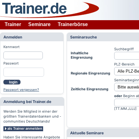
Trainer
Seminare
Trainerbörse
Anmelden
Seminarsuche
Kennwort
Suchbegriff
Inhaltliche
Eingrenzung
Passwort
PLZ-Bereich
Regionale Eingrenzung
Seminarbeginn
login
Zeitliche Eingrenzung
Passwort vergessen?
oder
Beginn a
Anmeldung bei Trainer.de
[TT.MM.JJJJ]
Werden Sie Mitglied in einer der
größten Trainerdatenbanken und -
communities Deutschlands!
als Trainer anmelden
Aktuelle Seminare
Haben Sie interessante Angebote