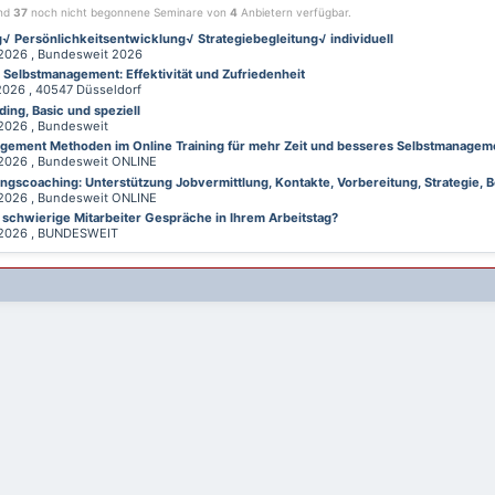
ind
37
noch nicht begonnene Seminare von
4
Anbietern verfügbar.
√ Persönlichkeitsentwicklung√ Strategiebegleitung√ individuell
026 , Bundesweit 2026
d Selbstmanagement: Effektivität und Zufriedenheit
26 , 40547 Düsseldorf
ing, Basic und speziell
026 , Bundesweit
gement Methoden im Online Training für mehr Zeit und besseres Selbstmanagem
026 , Bundesweit ONLINE
gscoaching: Unterstützung Jobvermittlung, Kontakte, Vorbereitung, Strategie, B
026 , Bundesweit ONLINE
 schwierige Mitarbeiter Gespräche in Ihrem Arbeitstag?
026 , BUNDESWEIT