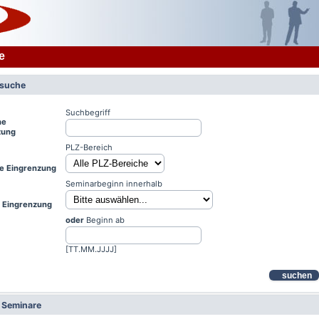
e
rsuche
Suchbegriff
he
zung
PLZ-Bereich
le Eingrenzung
Seminarbeginn innerhalb
e Eingrenzung
oder
Beginn ab
[TT.MM.JJJJ]
suchen
e Seminare