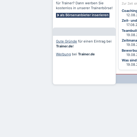
für Trainer? Dann werben Sie
Zur Zeit s
kostenlos in unserer Trainerbörse!
Coaching
als Börsenanbieter inserieren
12.08.2
Zeit- un
17.08.20
Teambuild
19.08.2
Zeitmana
Gute Gründe
für einen Eintrag bei
19.08.2
Trainer.de
!
Bewerbun
Werbung
bei
Trainer.de
19.08.2
Was sind
19.08.2