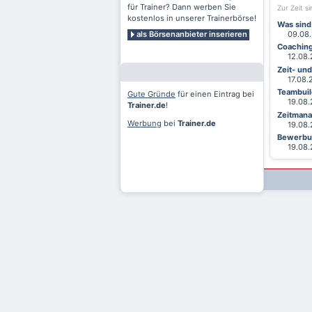
für Trainer? Dann werben Sie
Zur Zeit s
kostenlos in unserer Trainerbörse!
Was sind
als Börsenanbieter inserieren
09.08.2
Coaching
12.08.2
Zeit- un
17.08.20
Teambuild
Gute Gründe
für einen Eintrag bei
19.08.2
Trainer.de
!
Zeitmana
Werbung
bei
Trainer.de
19.08.2
Bewerbun
19.08.2