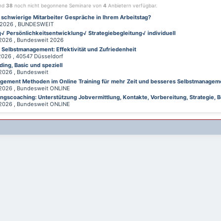
ind
38
noch nicht begonnene Seminare von
4
Anbietern verfügbar.
 schwierige Mitarbeiter Gespräche in Ihrem Arbeitstag?
026 , BUNDESWEIT
√ Persönlichkeitsentwicklung√ Strategiebegleitung√ individuell
026 , Bundesweit 2026
d Selbstmanagement: Effektivität und Zufriedenheit
26 , 40547 Düsseldorf
ing, Basic und speziell
026 , Bundesweit
gement Methoden im Online Training für mehr Zeit und besseres Selbstmanagem
026 , Bundesweit ONLINE
gscoaching: Unterstützung Jobvermittlung, Kontakte, Vorbereitung, Strategie, B
026 , Bundesweit ONLINE