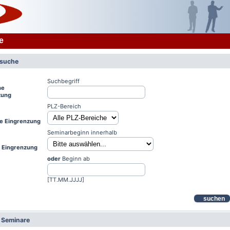
e
rsuche
Suchbegriff
he
zung
PLZ-Bereich
le Eingrenzung
Seminarbeginn innerhalb
e Eingrenzung
oder
Beginn ab
[TT.MM.JJJJ]
suchen
e Seminare