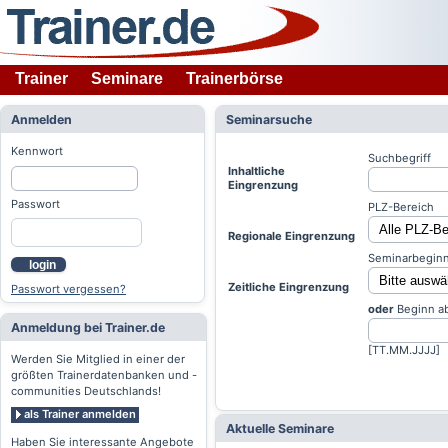
Trainer
Seminare
Trainerbörse
Anmelden
Seminarsuche
Kennwort
Suchbegriff
Inhaltliche
Eingrenzung
Passwort
PLZ-Bereich
Regionale Eingrenzung
Seminarbeginn
login
Zeitliche Eingrenzung
Passwort vergessen?
oder
Beginn a
Anmeldung bei Trainer.de
[TT.MM.JJJJ]
Werden Sie Mitglied in einer der
größten Trainerdatenbanken und -
communities Deutschlands!
als Trainer anmelden
Aktuelle Seminare
Haben Sie interessante Angebote