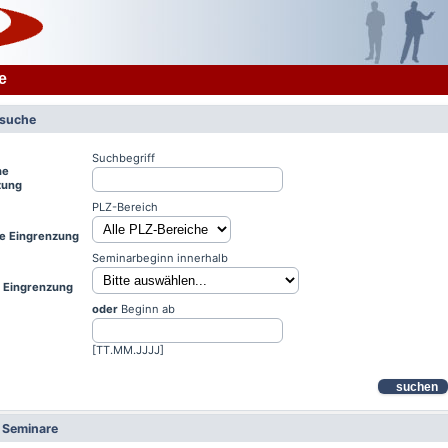
e
rsuche
Suchbegriff
he
zung
PLZ-Bereich
le Eingrenzung
Seminarbeginn innerhalb
e Eingrenzung
oder
Beginn ab
[TT.MM.JJJJ]
suchen
e Seminare