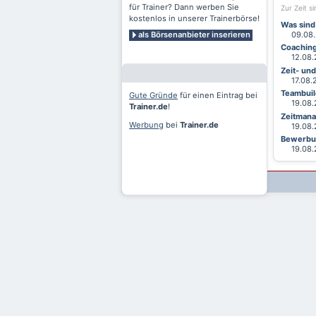
für Trainer? Dann werben Sie
Zur Zeit s
kostenlos in unserer Trainerbörse!
Was sind
als Börsenanbieter inserieren
09.08.2
Coaching
12.08.2
Zeit- un
17.08.20
Teambuild
Gute Gründe
für einen Eintrag bei
19.08.2
Trainer.de
!
Zeitmana
Werbung
bei
Trainer.de
19.08.2
Bewerbun
19.08.2