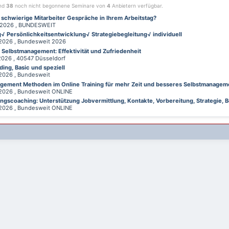
ind
38
noch nicht begonnene Seminare von
4
Anbietern verfügbar.
 schwierige Mitarbeiter Gespräche in Ihrem Arbeitstag?
026 , BUNDESWEIT
√ Persönlichkeitsentwicklung√ Strategiebegleitung√ individuell
026 , Bundesweit 2026
d Selbstmanagement: Effektivität und Zufriedenheit
26 , 40547 Düsseldorf
ing, Basic und speziell
026 , Bundesweit
gement Methoden im Online Training für mehr Zeit und besseres Selbstmanagem
026 , Bundesweit ONLINE
gscoaching: Unterstützung Jobvermittlung, Kontakte, Vorbereitung, Strategie, B
026 , Bundesweit ONLINE