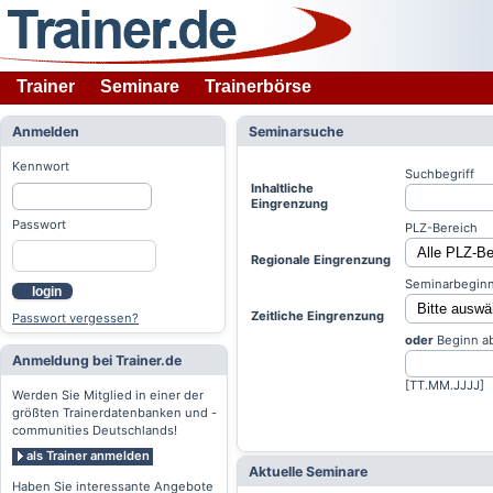
Trainer
Seminare
Trainerbörse
Anmelden
Seminarsuche
Kennwort
Suchbegriff
Inhaltliche
Eingrenzung
Passwort
PLZ-Bereich
Regionale Eingrenzung
Seminarbeginn
login
Zeitliche Eingrenzung
Passwort vergessen?
oder
Beginn a
Anmeldung bei Trainer.de
[TT.MM.JJJJ]
Werden Sie Mitglied in einer der
größten Trainerdatenbanken und -
communities Deutschlands!
als Trainer anmelden
Aktuelle Seminare
Haben Sie interessante Angebote